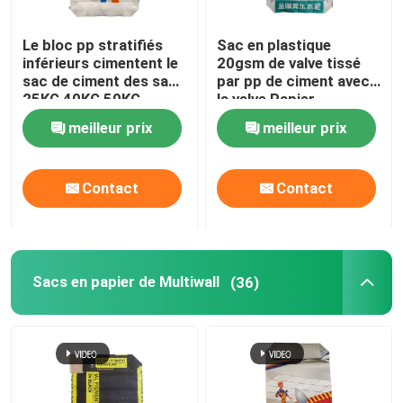
Le bloc pp stratifiés
Sac en plastique
inférieurs cimentent le
20gsm de valve tissé
sac de ciment des sacs
par pp de ciment avec
25KG 40KG 50KG
la valve Papier
Adstar
d'emballage Brown
meilleur prix
meilleur prix
Contact
Contact
Sacs en papier de Multiwall
(36)