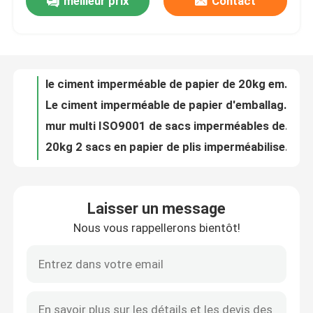
meilleur prix
Contact
Cimentez les sacs en papier imperméables des sacs en papier 20kg Multiwall Papier d'emballage de 2 plis stratifiés
le ciment imperméable de papier de 20kg emballage met en sac Multiwall a adapté aux besoins du client avec l'adhésif
Visite d'usine
Le ciment imperméable de papier d'emballage met en sac l'impression offset multi du mur 20kg
mur multi ISO9001 de sacs imperméables de ciment de papier de 20kg emballage avec l'adhésif
Contrôle de qualité
20kg 2 sacs en papier de plis imperméabilisent les sacs en papier de Multiwall de ciment avec l'adhésif
Sac inférieur ISO9001 de ciment du sac 25KG 40KG 50KG Adstar de ciment de valve du bloc pp
Contactez-nous
Le sable tissé de plâtre de ciment met en sac 25KG 40KG 50KG pp bloquent les sacs inférieurs de valve
Sac inférieur à valve de ciment du sac 25KG 40KG 50KG de valve de bloc d'étoile d'annonce
Le ciment tissé met en sac les sacs faits sur commande ISO14001 de polypropylène de 50KG 40KG 25KG
Nouvelles
L'étoile chaude d'annonce de la vente 25KG 40KG 50KG met en sac pp pour bloquer la valve inférieure de ciment de sac met en sac le sac à ciment
Laisser un message
L'étoile chaude d'annonce de la vente 25KG 40KG 50KG met en sac pp pour bloquer la valve inférieure de ciment de sac met en sac le sac à ciment
Demandez une citation
Nous vous rappellerons bientôt!
L'étoile chaude d'annonce de la vente 25KG 40KG 50KG met en sac pp pour bloquer la valve inférieure de ciment de sac met en sac le sac à ciment
L'étoile chaude d'annonce de la vente 25KG 40KG 50KG met en sac pp pour bloquer la valve inférieure de ciment de sac met en sac le sac à ciment
Sacs de empaquetage de ciment
Pp cimentent le sac de valve
Sacs à soupapes en papier mural pour adhésif de 25 kg de carreaux de porcelaine
Pp cimentent des sacs