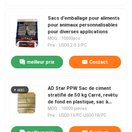
Sacs d'emballage pour aliments
pour animaux personnalisables
pour diverses applications
MOQ：10000pcs
Prix：USD0.2-0.3/PC
meilleur prix
Contact
AD Star PPW Sac de ciment
Maison
stratifié de 50 kg Carré, revêtu
de fond en plastique, sac à
vannes tissé
MOQ：10000 pièces
Produits
Prix：USD0.13/PC-USD0.18/PC
Au sujet de nous