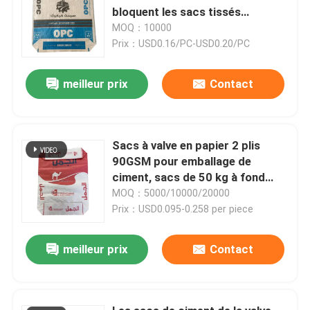
bloquent les sacs tissés
inférieurs de valve de pp
MOQ：10000
Prix：USD0.16/PC-USD0.20/PC
meilleur prix
Contact
Sacs à valve en papier 2 plis
90GSM pour emballage de
ciment, sacs de 50 kg à fond
plat, personnalisés
MOQ：5000/10000/20000
Prix：USD0.095-0.258 per piece
meilleur prix
Contact