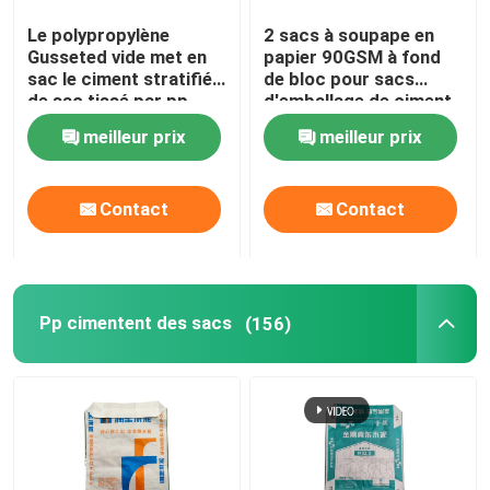
Le polypropylène
2 sacs à soupape en
Sacs d'emballage de sable
Gusseted vide met en
papier 90GSM à fond
sac le ciment stratifié
de bloc pour sacs
de sac tissé par pp
d'emballage de ciment
Sacs de soupapes en PE
de 50 kg
meilleur prix
meilleur prix
EVA sac à fondue basse
Contact
Contact
Pp cimentent des sacs
(156)