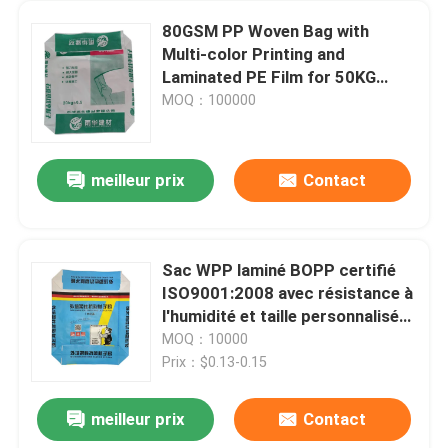
80GSM PP Woven Bag with
Multi-color Printing and
Laminated PE Film for 50KG
Cement and Gypsum Powder
MOQ：100000
meilleur prix
Contact
Sac WPP laminé BOPP certifié
ISO9001:2008 avec résistance à
l'humidité et taille personnalisée
acceptée pour adhésif pour
MOQ：10000
carrelage et enduit de lissage
Prix：$0.13-0.15
meilleur prix
Contact