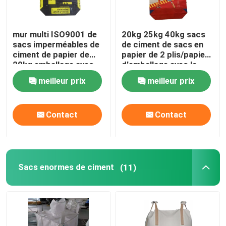
mur multi ISO9001 de
20kg 25kg 40kg sacs
sacs imperméables de
de ciment de sacs en
ciment de papier de
papier de 2 plis/papier
20kg emballage avec
d'emballage avec la
l'adhésif
poudre adhésive
meilleur prix
meilleur prix
Contact
Contact
Sacs enormes de ciment
(11)