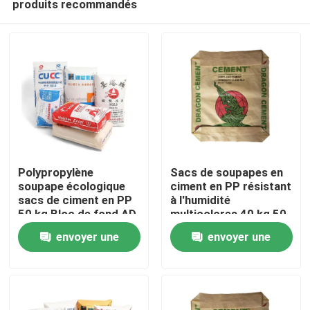
produits recommandés
Polypropylène
Sacs de soupapes en
soupape écologique
ciment en PP résistant
sacs de ciment en PP
à l'humidité
50 kg Bloc de fond AD
multicolores 40 kg 50
Maison
STAR emballage
kg
envoyer une
envoyer une
Produits
demande
demande
Au sujet de nous