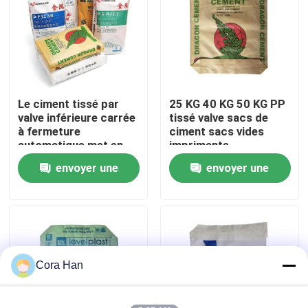
Visite d'usine
Contrôle de qualité
Le ciment tissé par
25 KG 40 KG 50 KG PP
valve inférieure carrée
tissé valve sacs de
Contactez-nous
à fermeture
ciment sacs vides
automatique met en
imprimante
sac 20 kilogrammes
industrielle
envoyer une
envoyer une
Nouvelles
25 kilogrammes 40
kilogrammes 50
demande
demande
kilogrammes
Demandez une citation
d'emballage industriel
Sacs de empaquetage de ciment
Cora Han
Pp cimentent des sacs