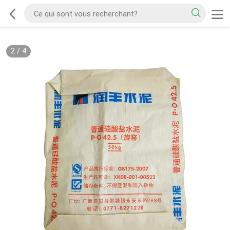
2
/
4