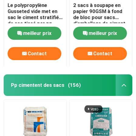
Le polypropylène
2 sacs à soupape en
Gusseted vide met en
papier 90GSM à fond
sac le ciment stratifié
de bloc pour sacs
de sac tissé par pp
d'emballage de ciment
de 50 kg
meilleur prix
meilleur prix
Contact
Contact
Pp cimentent des sacs
(156)