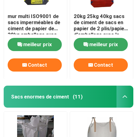
mur multi ISO9001 de
20kg 25kg 40kg sacs
sacs imperméables de
de ciment de sacs en
ciment de papier de
papier de 2 plis/papier
20kg emballage avec
d'emballage avec la
l'adhésif
poudre adhésive
meilleur prix
meilleur prix
Contact
Contact
Sacs enormes de ciment
(11)