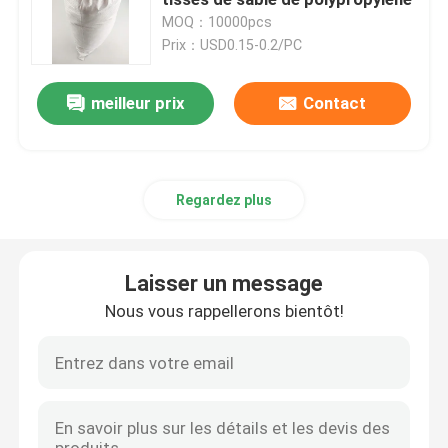
MOQ：10000pcs
Prix：USD0.15-0.2/PC
Sacs en papier de Multiwall
meilleur prix
Contact
Sacs enormes de ciment
Sacs pour mélanges secs
Regardez plus
Un sac à étoiles
Laisser un message
Sacs de empaquetage d'alimentation des animaux
Nous vous rappellerons bientôt!
Sac de emballage d'engrais
BOPP a stratifié les sacs tissés par pp