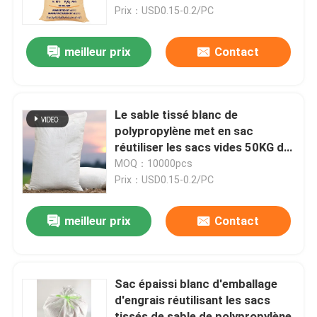
Prix：USD0.15-0.2/PC
Visite d'usine
meilleur prix
Contact
Contrôle de qualité
Le sable tissé blanc de
Contactez-nous
polypropylène met en sac
réutiliser les sacs vides 50KG de
gravier
MOQ：10000pcs
Nouvelles
Prix：USD0.15-0.2/PC
Demandez une citation
meilleur prix
Contact
Sacs de empaquetage de ciment
Sac épaissi blanc d'emballage
d'engrais réutilisant les sacs
Pp cimentent des sacs
tissés de sable de polypropylène