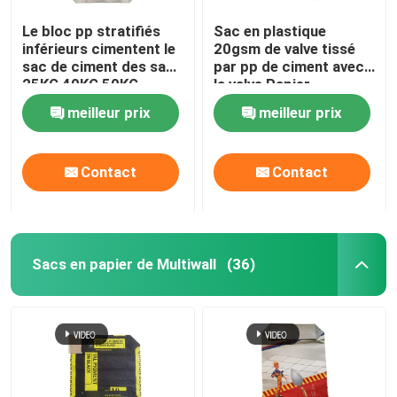
Le bloc pp stratifiés
Sac en plastique
inférieurs cimentent le
20gsm de valve tissé
sac de ciment des sacs
par pp de ciment avec
25KG 40KG 50KG
la valve Papier
Adstar
d'emballage Brown
meilleur prix
meilleur prix
Contact
Contact
Sacs en papier de Multiwall
(36)