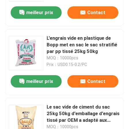
meilleur prix
Contact
L'engrais vide en plastique de
Bopp met en sac le sac stratifié
par pp tissé 25kg 50kg
MOQ：10000pcs
Prix：USD0.15-0.2/PC
meilleur prix
Contact
Maison
Le sac vide de ciment du sac
Produits
25kg 50kg d'emballage d'engrais
tissé par OEM a adapté aux
besoins du client
Au sujet de nous
MOQ：10000pcs