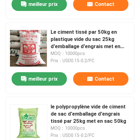
meilleur prix
Contact
Le ciment tissé par 50kg en
plastique vide du sac 25kg
d'emballage d'engrais met en
sac le PE stratifié
MOQ：10000pcs
Prix：USD0.15-0.2/PC
meilleur prix
Contact
le polypropylène vide de ciment
de sac d'emballage d'engrais
tissé par 25kg met en sac 50kg
MOQ：10000pcs
Prix：USD0.15-0.2/PC