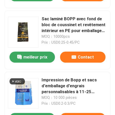
Sac laminé BOPP avec fond de
bloc de coussinet et revêtement
intérieur en PE pour emballage
d'engrais acide fulvique de 10 kg
MOQ：10000pcs
Prix：USD0.25-0.45/PC
meilleur prix
Contact
Impression de Bopp et sacs
d'emballage d'engrais
personnalisables à 11-25
grammes pour la stratification
MOQ：10 000 pièces
Prix：USD0.2-0.3/PC