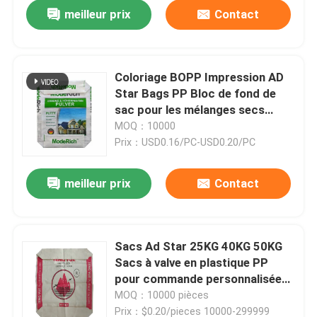
meilleur prix
Contact
Coloriage BOPP Impression AD
Star Bags PP Bloc de fond de
sac pour les mélanges secs
Emballage fabrication chinoise
MOQ：10000
Prix：USD0.16/PC-USD0.20/PC
meilleur prix
Contact
Sacs Ad Star 25KG 40KG 50KG
Sacs à valve en plastique PP
pour commande personnalisée
et scellage avec poignée
MOQ：10000 pièces
thermosoudable
Prix：$0.20/pieces 10000-299999