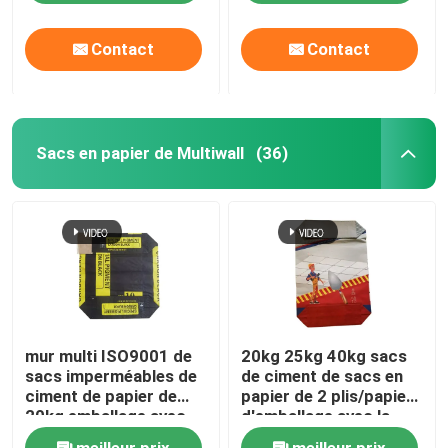
Contact
Contact
Sacs en papier de Multiwall
(36)
mur multi ISO9001 de
20kg 25kg 40kg sacs
sacs imperméables de
de ciment de sacs en
ciment de papier de
papier de 2 plis/papier
20kg emballage avec
d'emballage avec la
l'adhésif
poudre adhésive
meilleur prix
meilleur prix