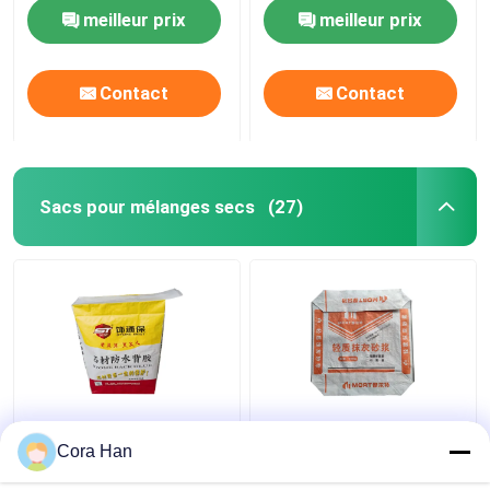
Bags
meilleur prix
meilleur prix
Contact
Contact
Sacs pour mélanges secs
(27)
Résistant à l'humidité
Efficacité en termes de
BOPP PP laminé sac de
coûts Impression de
Cora Han
soupape tissé pour
sacs de soupapes