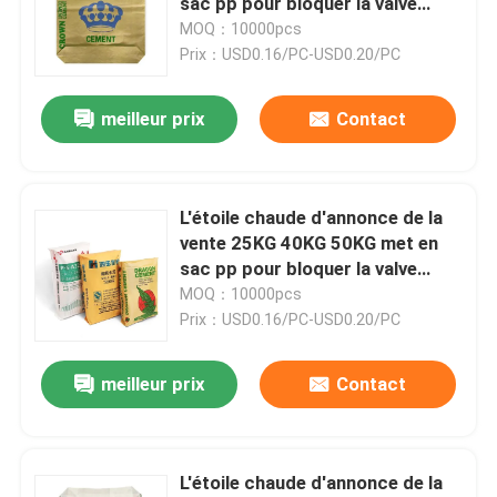
sac pp pour bloquer la valve
inférieure de ciment de sac met
MOQ：10000pcs
en sac le sac à ciment
Prix：USD0.16/PC-USD0.20/PC
meilleur prix
Contact
L'étoile chaude d'annonce de la
vente 25KG 40KG 50KG met en
sac pp pour bloquer la valve
inférieure de ciment de sac met
MOQ：10000pcs
en sac le sac à ciment
Prix：USD0.16/PC-USD0.20/PC
Maison
meilleur prix
Contact
Produits
L'étoile chaude d'annonce de la
Au sujet de nous