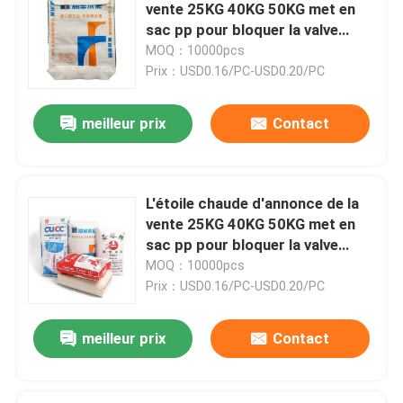
vente 25KG 40KG 50KG met en
sac pp pour bloquer la valve
inférieure de ciment de sac met
Visite d'usine
MOQ：10000pcs
en sac le sac à ciment
Prix：USD0.16/PC-USD0.20/PC
Contrôle de qualité
meilleur prix
Contact
Contactez-nous
L'étoile chaude d'annonce de la
Nouvelles
vente 25KG 40KG 50KG met en
sac pp pour bloquer la valve
inférieure de ciment de sac met
MOQ：10000pcs
Demandez une citation
en sac le sac à ciment
Prix：USD0.16/PC-USD0.20/PC
Sacs de empaquetage de ciment
meilleur prix
Contact
Pp cimentent des sacs