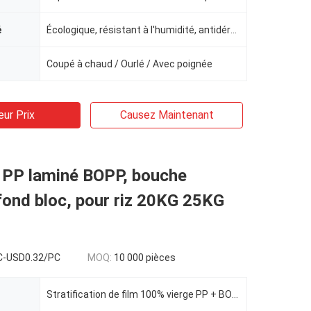
é
Écologique, résistant à l'humidité, antidérapant
Coupé à chaud / Ourlé / Avec poignée
eur Prix
Causez Maintenant
é PP laminé BOPP, bouche
fond bloc, pour riz 20KG 25KG
C-USD0.32/PC
MOQ:
10 000 pièces
Stratification de film 100% vierge PP + BOPP