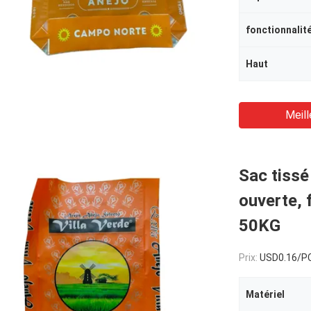
fonctionnalit
Haut
Meill
Sac tiss
ouverte, 
50KG
Prix:
USD0.16/P
Matériel