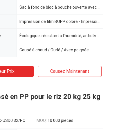
Sac à fond de bloc à bouche ouverte avec stratification BOPP
Impression de film BOPP coloré - Impression hélio (jusqu'à 10 couleurs)）
é
Écologique, résistant à l'humidité, antidérapant
Coupé à chaud / Ourlé / Avec poignée
eur Prix
Causez Maintenant
ssé en PP pour le riz 20 kg 25 kg
C-USD0.32/PC
MOQ:
10 000 pièces