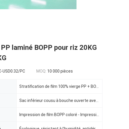
é PP laminé BOPP pour riz 20KG
KG
C-USD0.32/PC
MOQ:
10 000 pièces
Stratification de film 100% vierge PP + BOPP
Sac inférieur cousu à bouche ouverte avec stratification BOPP
Impression de film BOPP coloré - Impression hélio (jusqu'à 10 couleurs)）
é
Écologique, résistant à l'humidité, antidérapant