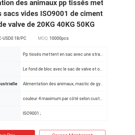
ation des animaux pp tissés met
s sacs vides ISO9001 de ciment
r de valve de 20KG 40KG 50KG
C-USD0.18/PC
MOQ:
10000pcs
Pp tissés mettent en sac avec une stratification mince
Le fond de bloc avec le sac de valve et ouvert supérieur
dustrielle
Alimentation des animaux, mastic de gypse de plâtre de mortier de ciment pour le matériau de constru
couleur 4 maximum par côté selon customerized
ISO9001 ;