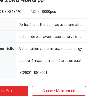
de 20KG 40KG pp
C-USD0.18/PC
MOQ:
10000pcs
Pp tissés mettent en sac avec une stratification mince
Le fond de bloc avec le sac de valve et ouvert supérieur
dustrielle
Alimentation des animaux, mastic de gypse de plâtre de mortier de ciment pour le matériau de constru
couleur 4 maximum par côté selon customerized
ISO9001 ; ISO4001
eur Prix
Causez Maintenant