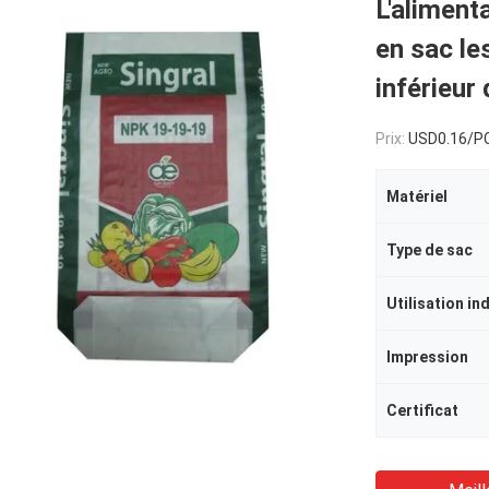
L'aliment
en sac le
inférieu
Prix:
USD0.16/P
Matériel
Type de sac
Utilisation in
Impression
Certificat