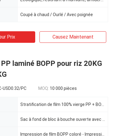
Coupé à chaud / Ourlé / Avec poignée
eur Prix
Causez Maintenant
é PP laminé BOPP pour riz 20KG
KG
C-USD0.32/PC
MOQ:
10 000 pièces
Stratification de film 100% vierge PP + BOPP
Sac à fond de bloc à bouche ouverte avec stratification BOPP
Impression de film BOPP coloré - Impression hélio (jusqu'à 10 couleurs)）