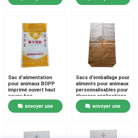
pour animaux
vendre
demande
demande
Visite d'usine
Contrôle de qualité
Contactez-nous
Nouvelles
Sac d'alimentation
Sacs d'emballage pour
pour animaux BOPP
aliments pour animaux
imprimé ouvert haut
personnalisables pour
Demandez une citation
cousu bas
diverses applications
imperméable à l'eau
envoyer une
envoyer une
sac tissé en PP pour
l'alimentation du bétail
Sacs de empaquetage de ciment
demande
demande
Pp cimentent des sacs