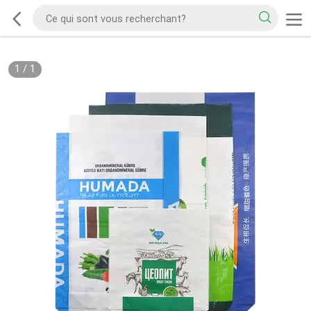
1
/
1