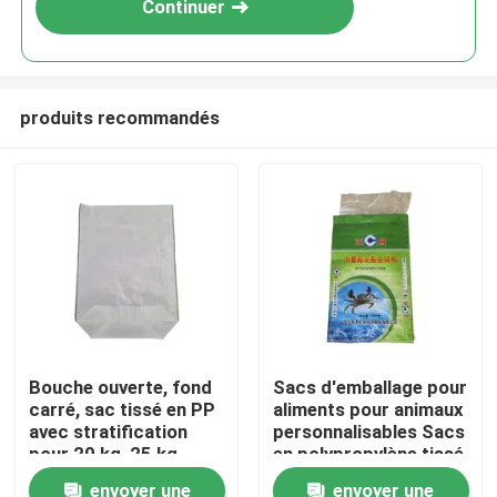
Continuer
produits recommandés
Maison
Bouche ouverte, fond
Sacs d'emballage pour
carré, sac tissé en PP
aliments pour animaux
Produits
avec stratification
personnalisables Sacs
pour 20 kg, 25 kg,
en polypropylène tissé
emballage d'aliments
imprimé sur mesure à
envoyer une
envoyer une
Au sujet de nous