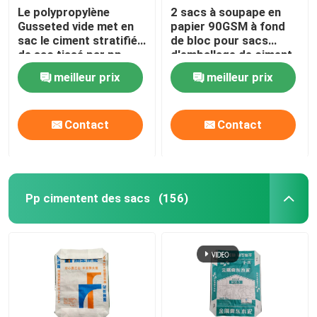
Le polypropylène
2 sacs à soupape en
Gusseted vide met en
papier 90GSM à fond
sac le ciment stratifié
de bloc pour sacs
de sac tissé par pp
d'emballage de ciment
de 50 kg
meilleur prix
meilleur prix
Contact
Contact
Pp cimentent des sacs
(156)