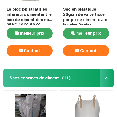
Le bloc pp stratifiés
Sac en plastique
inférieurs cimentent le
20gsm de valve tissé
sac de ciment des sacs
par pp de ciment avec
25KG 40KG 50KG
la valve Papier
Adstar
d'emballage Brown
meilleur prix
meilleur prix
Contact
Contact
Sacs enormes de ciment
(11)