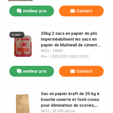
meilleur prix
Contact
20kg 2 sacs en papier de plis
imperméabilisent les sacs en
papier de Multiwall de ciment
avec l'adhésif
MOQ：10000
Prix：USD0.2/PC-USD0.22/PC
meilleur prix
Contact
Maison
Sac en papier kraft de 20 kg à
Produits
bouche ouverte et fond cousu
pour éliminateur de scories,
collecteur de scories, emballage
Au sujet de nous
MOQ：20 000 pièces