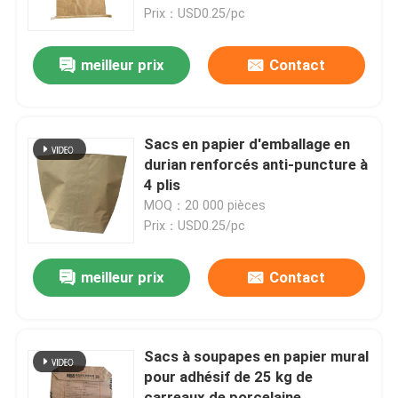
de scories de fonderie, taille
Prix：USD0.25/pc
personnalisée disponible
Visite d'usine
meilleur prix
Contact
Contrôle de qualité
Sacs en papier d'emballage en
Contactez-nous
durian renforcés anti-puncture à
4 plis
MOQ：20 000 pièces
Nouvelles
Prix：USD0.25/pc
Demandez une citation
meilleur prix
Contact
Sacs de empaquetage de ciment
Sacs à soupapes en papier mural
pour adhésif de 25 kg de
Pp cimentent des sacs
carreaux de porcelaine