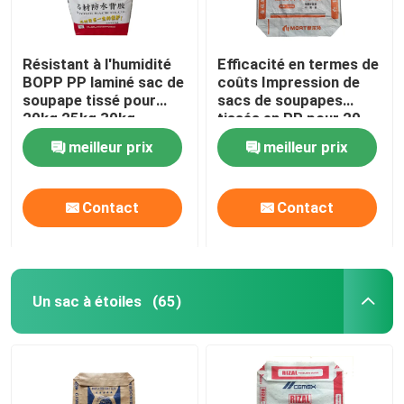
Résistant à l'humidité
Efficacité en termes de
BOPP PP laminé sac de
coûts Impression de
soupape tissé pour
sacs de soupapes
20kg 25kg 30kg
tissés en PP pour 20
mélange sec Collecteur
kg de mortier à
meilleur prix
meilleur prix
de fond de pierre
mélange sec de 25 kg
Contact
Contact
Un sac à étoiles
(65)