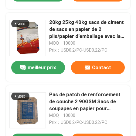
20kg 25kg 40kg sacs de ciment
de sacs en papier de 2
plis/papier d'emballage avec la
poudre adhésive
MOQ：10000
Prix：USD0.2/PC-USD0.22/PC
meilleur prix
Contact
Pas de patch de renforcement
de couche 2 90GSM Sacs de
soupapes en papier pour
emballage de ciment de 50 kg
MOQ：10000
Prix：USD0.2/PC-USD0.22/PC