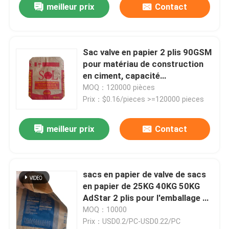
meilleur prix
Contact
Sac valve en papier 2 plis 90GSM
pour matériau de construction
en ciment, capacité
personnalisée et résistant à
MOQ：120000 pièces
l'humidité 50x63x10cm
Prix：$0.16/pieces >=120000 pieces
meilleur prix
Contact
sacs en papier de valve de sacs
en papier de 25KG 40KG 50KG
AdStar 2 plis pour l'emballage de
ciment
MOQ：10000
Prix：USD0.2/PC-USD0.22/PC