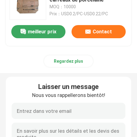
MOQ：10000
Prix：USD0.2/PC-USD0.22/PC
Sacs en papier de Multiwall
meilleur prix
Contact
Sacs enormes de ciment
Sacs pour mélanges secs
Regardez plus
Un sac à étoiles
Laisser un message
Sacs de empaquetage d'alimentation des animaux
Nous vous rappellerons bientôt!
Sac de emballage d'engrais
BOPP a stratifié les sacs tissés par pp