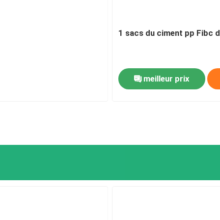
Sacs en papier de Multiwall
1 sacs du ciment pp Fibc 
Sacs enormes de ciment
meilleur prix
Sacs pour mélanges secs
Un sac à étoiles
Sacs de empaquetage d'alimentation des animaux
Sac de emballage d'engrais
BOPP a stratifié les sacs tissés par pp