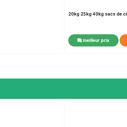
20kg 25kg 40kg sacs de cim
Visite d'usine
Contrôle de qualité
meilleur prix
Contactez-nous
Nouvelles
Demandez une citation
Sacs de empaquetage de ciment
Pp cimentent des sacs