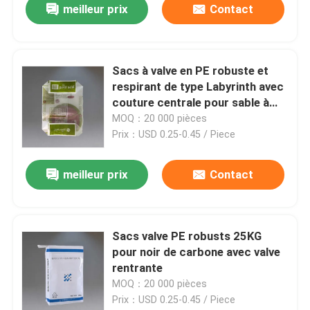
meilleur prix
Contact
Sacs à valve en PE robuste et
respirant de type Labyrinth avec
couture centrale pour sable à
pavés de 50LB 22,7kg
MOQ：20 000 pièces
Prix：USD 0.25-0.45 / Piece
meilleur prix
Contact
Sacs valve PE robusts 25KG
pour noir de carbone avec valve
rentrante
MOQ：20 000 pièces
Prix：USD 0.25-0.45 / Piece