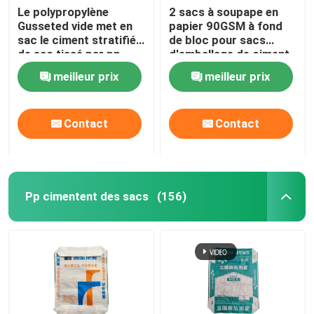
Le polypropylène
2 sacs à soupape en
Gusseted vide met en
papier 90GSM à fond
sac le ciment stratifié
de bloc pour sacs
de sac tissé par pp
d'emballage de ciment
de 50 kg
meilleur prix
meilleur prix
Contact
Contact
Pp cimentent des sacs
(156)