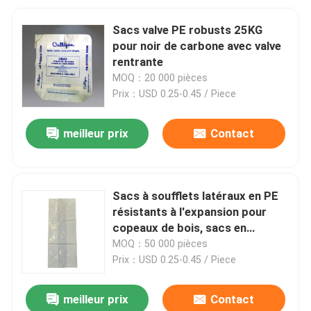
Sacs valve PE robusts 25KG
pour noir de carbone avec valve
rentrante
MOQ：20 000 pièces
Prix：USD 0.25-0.45 / Piece
meilleur prix
Contact
Sacs à soufflets latéraux en PE
résistants à l'expansion pour
copeaux de bois, sacs en
plastique à ouverture facile
MOQ：50 000 pièces
durables pour sciure de bois et
Prix：USD 0.25-0.45 / Piece
paillis, emballage en PEBD haute
résistance à la traction pour
meilleur prix
Contact
remplissage par compression