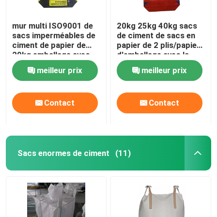
mur multi ISO9001 de
20kg 25kg 40kg sacs
sacs imperméables de
de ciment de sacs en
ciment de papier de
papier de 2 plis/papier
20kg emballage avec
d'emballage avec la
l'adhésif
poudre adhésive
meilleur prix
meilleur prix
Contact
Contact
Sacs enormes de ciment
(11)