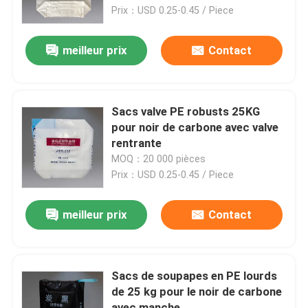
Prix：USD 0.25-0.45 / Piece
Visite d'usine
meilleur prix
Contact
Contrôle de qualité
Sacs valve PE robusts 25KG
Contactez-nous
pour noir de carbone avec valve
rentrante
MOQ：20 000 pièces
Nouvelles
Prix：USD 0.25-0.45 / Piece
Demandez une citation
meilleur prix
Contact
Sacs de empaquetage de ciment
Sacs de soupapes en PE lourds
de 25 kg pour le noir de carbone
Pp cimentent des sacs
avec manche