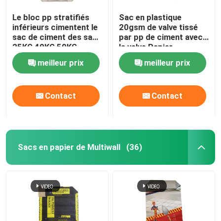
Le bloc pp stratifiés
Sac en plastique
inférieurs cimentent le
20gsm de valve tissé
sac de ciment des sacs
par pp de ciment avec
25KG 40KG 50KG
la valve Papier
Adstar
d'emballage Brown
meilleur prix
meilleur prix
Contact
Contact
Sacs en papier de Multiwall
(36)