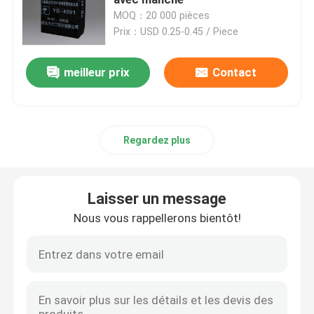
MOQ：20 000 pièces
Prix：USD 0.25-0.45 / Piece
Sacs en papier de Multiwall
meilleur prix
Contact
Sacs enormes de ciment
Sacs pour mélanges secs
Regardez plus
Un sac à étoiles
Laisser un message
Sacs de empaquetage d'alimentation des animaux
Nous vous rappellerons bientôt!
Sac de emballage d'engrais
BOPP a stratifié les sacs tissés par pp