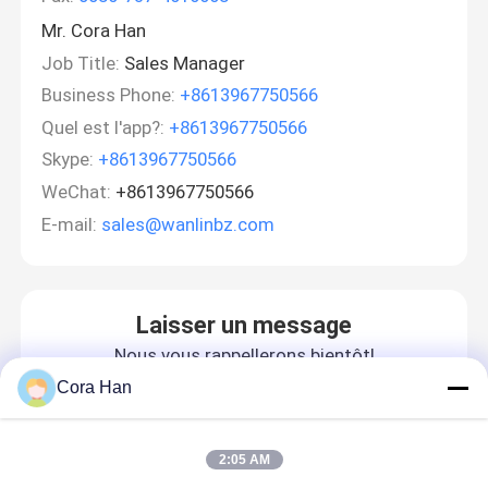
Mr. Cora Han
Job Title:
Sales Manager
Business Phone:
+8613967750566
Quel est l'app?:
+8613967750566
Skype:
+8613967750566
WeChat:
+8613967750566
E-mail:
sales@wanlinbz.com
Laisser un message
Nous vous rappellerons bientôt!
Cora Han
2:05 AM