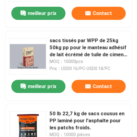
meilleur prix
Contact
sacs tissés par WPP de 25kg
50kg pp pour le manteau adhésif
de lait écrémé de tuile de ciment
de plâtre
MOQ：10000pcs
Prix：USD0.16/PC-USD0.18/PC
meilleur prix
Contact
Maison
50 lb 22,7 kg de sacs cousus en
Produits
PP laminé pour l'asphalte pour
les patchs froids.
Au sujet de nous
MOQ：10000 pièces