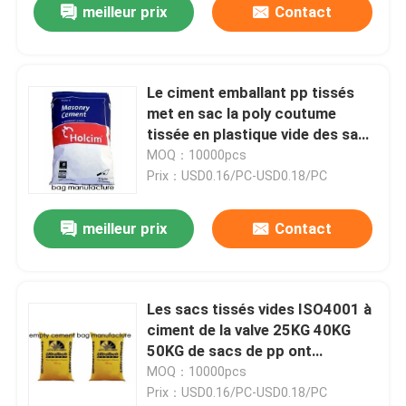
meilleur prix
Contact
Le ciment emballant pp tissés
met en sac la poly coutume
tissée en plastique vide des sacs
50kg
MOQ：10000pcs
Prix：USD0.16/PC-USD0.18/PC
meilleur prix
Contact
Les sacs tissés vides ISO4001 à
ciment de la valve 25KG 40KG
50KG de sacs de pp ont
approuvé
MOQ：10000pcs
Prix：USD0.16/PC-USD0.18/PC