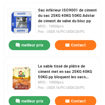
Sac inférieur ISO9001 de ciment
du sac 25KG 40KG 50KG Adstar
de ciment de valve du bloc pp
MOQ：10000pcs
Prix：USD0.16/PC-USD0.20/PC
meilleur prix
Contact
Le sable tissé de plâtre de
ciment met en sac 25KG 40KG
50KG pp bloquent les sacs
inférieurs de valve
MOQ：10000pcs
Prix：USD0.16/PC-USD0.20/PC
meilleur prix
Contact