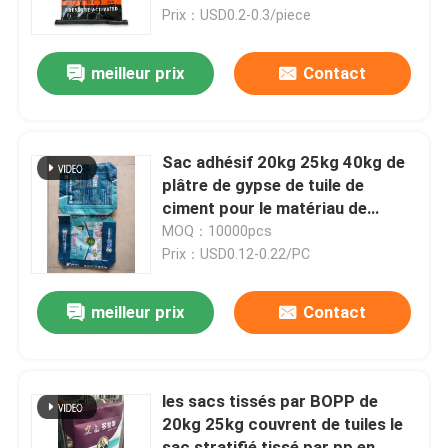
Prix：USD0.2-0.3/piece
Visite d'usine
meilleur prix
Contact
Contrôle de qualité
Sac adhésif 20kg 25kg 40kg de
Contactez-nous
plâtre de gypse de tuile de
ciment pour le matériau de
construction
MOQ：10000pcs
Nouvelles
Prix：USD0.12-0.22/PC
Demandez une citation
meilleur prix
Contact
Sacs de empaquetage de ciment
les sacs tissés par BOPP de
20kg 25kg couvrent de tuiles le
Pp cimentent des sacs
sac stratifié tissé par pp en