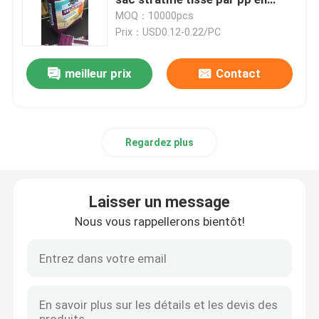
plastique adhésif
MOQ：10000pcs
Prix：USD0.12-0.22/PC
Sacs en papier de Multiwall
meilleur prix
Contact
Sacs enormes de ciment
Sacs pour mélanges secs
Regardez plus
Un sac à étoiles
Laisser un message
Sacs de empaquetage d'alimentation des animaux
Nous vous rappellerons bientôt!
Sac de emballage d'engrais
BOPP a stratifié les sacs tissés par pp