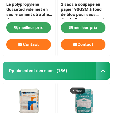
Le polypropylène
2 sacs à soupape en
Gusseted vide met en
papier 90GSM à fond
sac le ciment stratifié
de bloc pour sacs
de sac tissé par pp
d'emballage de ciment
de 50 kg
meilleur prix
meilleur prix
Contact
Contact
Pp cimentent des sacs
(156)