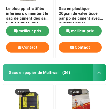
Le bloc pp stratifiés
Sac en plastique
inférieurs cimentent le
20gsm de valve tissé
sac de ciment des sacs
par pp de ciment avec
25KG 40KG 50KG
la valve Papier
Adstar
d'emballage Brown
meilleur prix
meilleur prix
Contact
Contact
Sacs en papier de Multiwall
(36)