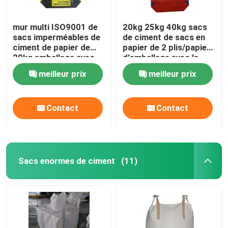
mur multi ISO9001 de
20kg 25kg 40kg sacs
sacs imperméables de
de ciment de sacs en
ciment de papier de
papier de 2 plis/papier
20kg emballage avec
d'emballage avec la
l'adhésif
poudre adhésive
meilleur prix
meilleur prix
Contact
Contact
Sacs enormes de ciment
(11)