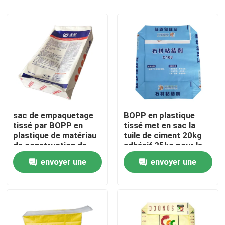
sac de empaquetage
BOPP en plastique
tissé par BOPP en
tissé met en sac la
plastique de matériau
tuile de ciment 20kg
de construction de
adhésif 25kg pour le
sacs d'adhésif de tuile
matériau de
Maison
envoyer une
envoyer une
de 20kg 25kg
construction
demande
demande
Produits
Au sujet de nous