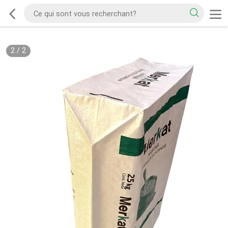
2
/
2