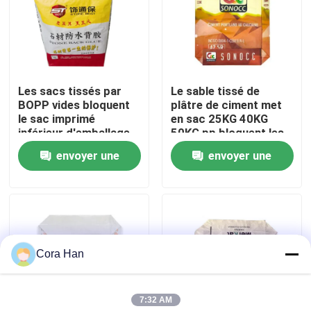
Visite d'usine
Contrôle de qualité
Les sacs tissés par
Le sable tissé de
BOPP vides bloquent
plâtre de ciment met
le sac imprimé
en sac 25KG 40KG
Contactez-nous
inférieur d'emballage
50KG pp bloquent les
de valve de pp
sacs inférieurs de
envoyer une
envoyer une
valve
Nouvelles
demande
demande
Demandez une citation
Cora Han
Sacs de empaquetage de ciment
7:32 AM
Pp cimentent des sacs