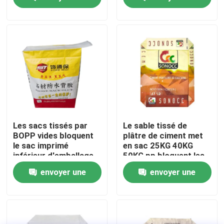
de 20kg 25kg
construction
demande
demande
Visite d'usine
Contrôle de qualité
Contactez-nous
Nouvelles
Les sacs tissés par
Le sable tissé de
BOPP vides bloquent
plâtre de ciment met
le sac imprimé
en sac 25KG 40KG
Demandez une citation
inférieur d'emballage
50KG pp bloquent les
de valve de pp
sacs inférieurs de
envoyer une
envoyer une
valve
Sacs de empaquetage de ciment
demande
demande
Pp cimentent des sacs