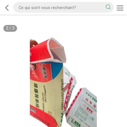
2
/
3