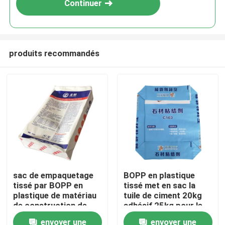
Continuer
produits recommandés
Maison
sac de empaquetage
BOPP en plastique
tissé par BOPP en
tissé met en sac la
Produits
plastique de matériau
tuile de ciment 20kg
de construction de
adhésif 25kg pour le
sacs d'adhésif de tuile
matériau de
envoyer une
envoyer une
Au sujet de nous