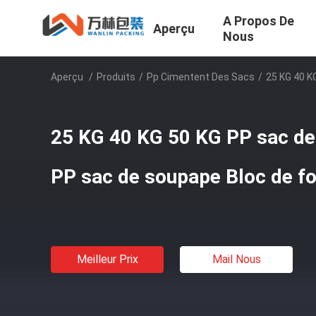
A Propos De
Aperçu
Nous
Aperçu
/
Produits
/
Pp Cimentent Des Sacs
/
25 KG 40 K
25 KG 40 KG 50 KG PP sac de 
PP sac de soupape Bloc de f
Meilleur Prix
Mail Nous