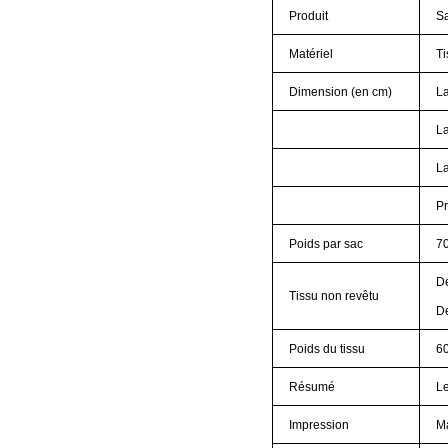
Produit
Sa
Matériel
Ti
Dimension (en cm)
La
La
La
Pr
Poids par sac
7
De
Tissu non revêtu
De
Poids du tissu
6
Résumé
Le
Impression
Ma