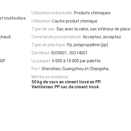
Utilisation industrielle:
Produits chimiques
et multicolore
Utilisation:
L'autre produit chimique
Type de sac:
Sac avec la valve, sac inférieur de place
 chaud
Commande personnalisée:
Acceptez, acceptez
Type de plastique:
Pp, polypropylène (pp)
Certificat:
ISO9001 ; ISO14001
0GP
Le paquet:
6 000 à 10 000 par palette
Port:
Shenzhen, Guangzhou et Changsha
Mettre en évidence:
,
50 kg de sacs en ciment tissé en PP
Ventilateur PP sac de ciment tissé