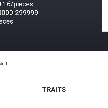
0.16/pieces
0000-299999
ieces
duit
TRAITS