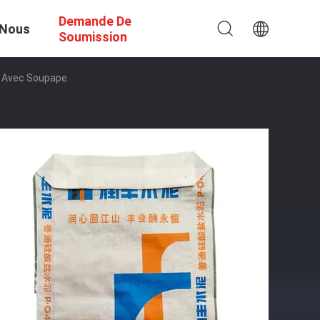
Demande De
 Nous
Soumission
d Avec Soupape