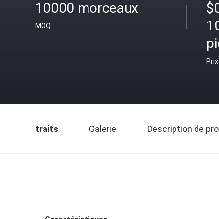
10000 morceaux
$
1
MOQ
p
Prix
traits
Galerie
Description de pro