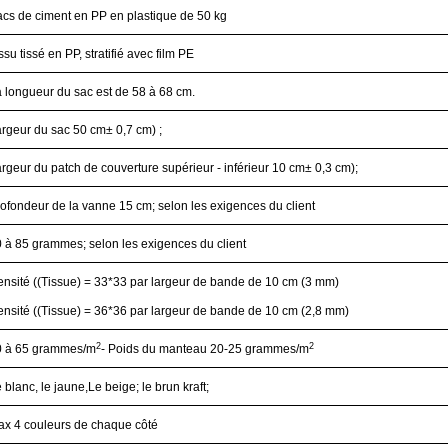
cs de ciment en PP en plastique de 50 kg
ssu tissé en PP, stratifié avec film PE
 longueur du sac est de 58 à 68 cm.
rgeur du sac 50 cm
± 0,7 cm
) ;
rgeur du patch de couverture supérieur - inférieur 10 cm
± 0,3 cm
)
;
ofondeur de la vanne 15 cm
; selon les exigences du client
0 à 85 grammes
; selon les exigences du client
nsité ((Tissue) = 33*33 par largeur de bande de 10 cm (3 mm)
nsité ((Tissue) = 36*36 par largeur de bande de 10 cm (2,8 mm)
2
2
0 à 65 grammes/m
- Poids du manteau 20-25 grammes/m
 blanc, le jaune,
Le beige; le brun kraft;
x 4 couleurs de chaque côté