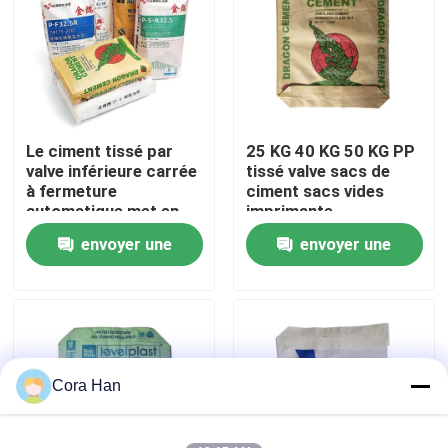
Visite d'usine
Contrôle de qualité
Le ciment tissé par
25 KG 40 KG 50 KG PP
valve inférieure carrée
tissé valve sacs de
Contactez-nous
à fermeture
ciment sacs vides
automatique met en
imprimante
sac 20 kilogrammes
industrielle
envoyer une
envoyer une
Nouvelles
25 kilogrammes 40
kilogrammes 50
demande
demande
kilogrammes
Demandez une citation
d'emballage industriel
Sacs de empaquetage de ciment
Cora Han
Pp cimentent des sacs