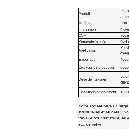
Pp st
Produit
auto
Matériel
Film s
Impression
4 cou
GSM
70gs
Perméabilité à l'air
40-1
March
Application
d'eng
Emballage
400pc
Capacité de production
6000
Le pr
Délai de livraison
client
Conditions de paiement
T/T 3
Notre société offre un larg
industrielles et au détail. 
travaillé pour satisfaire le
etc. de valve,