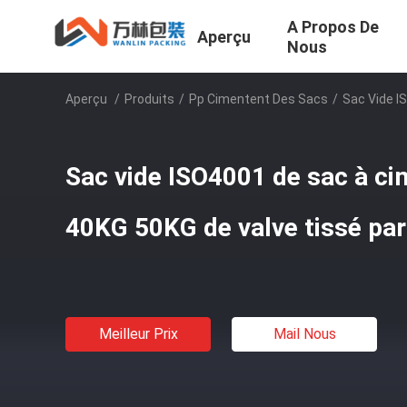
A Propos De
Aperçu
Nous
Aperçu
/
Produits
/
Pp Cimentent Des Sacs
/
Sac Vide I
Sac vide ISO4001 de sac à c
40KG 50KG de valve tissé par
Meilleur Prix
Mail Nous