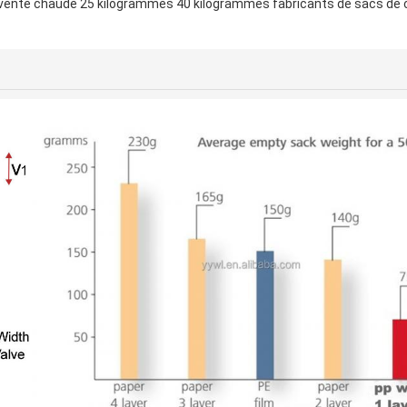
r vente chaude 25 kilogrammes 40 kilogrammes fabricants de sacs de 