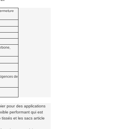
fermeture
arbone,
exigences de
ier pour des applications
exible performant qui est
tissés et les sacs article