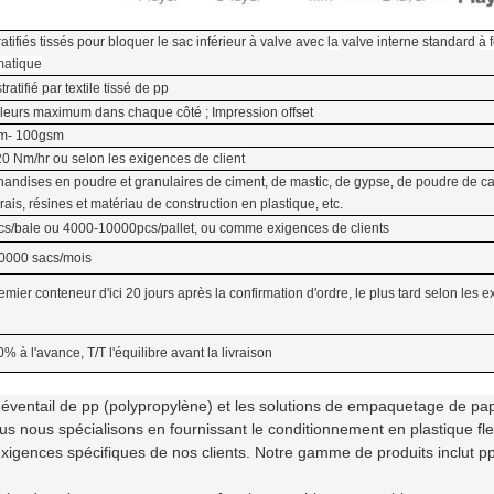
ratifiés tissés pour bloquer le sac inférieur à valve avec
la
valve interne standard
à 
matique
tratifié par textile tissé de pp
leurs maximum dans chaque côté ; Impression offset
m- 100gsm
20 Nm/hr ou
selon les exigences de client
andises en poudre et granulaires de ciment, de mastic, de gypse, de poudre de c
rais, résines et matériau de construction en plastique, etc.
s/bale ou 4000-10000pcs/pallet, ou comme exigences de clients
0000 sacs/mois
emier conteneur d'ici 20 jours après la confirmation d'ordre, le plus tard selon les 
0% à l'avance, T/T l'équilibre avant la livraison
e éventail de pp (polypropylène) et les solutions de empaquetage de pap
Nous nous spécialisons en fournissant le conditionnement en plastique fl
s exigences spécifiques de nos clients. Notre gamme de produits inclut pp 