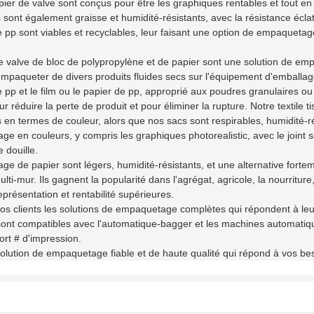
pier de valve sont conçus pour être les graphiques rentables et tout en
s sont également graisse et humidité-résistants, avec la résistance écla
de pp sont viables et recyclables, leur faisant une option de empaquetag
de valve de bloc de polypropylène et de papier sont une solution de emp
mpaqueter de divers produits fluides secs sur l'équipement d'emballage 
 pp et le film ou le papier de pp, approprié aux poudres granulaires ou 
 réduire la perte de produit et pour éliminer la rupture. Notre textile ti
en termes de couleur, alors que nos sacs sont respirables, humidité-ré
rage en couleurs, y compris les graphiques photorealistic, avec le joint 
 douille.
age de papier sont légers, humidité-résistants, et une alternative fort
lti-mur. Ils gagnent la popularité dans l'agrégat, agricole, la nourriture,
eprésentation et rentabilité supérieures.
nos clients les solutions de empaquetage complètes qui répondent à le
sont compatibles avec l'automatique-bagger et les machines automatiqu
ort # d'impression.
lution de empaquetage fiable et de haute qualité qui répond à vos beso