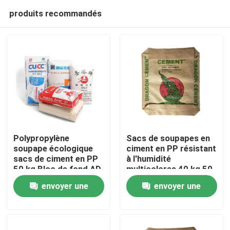
produits recommandés
Polypropylène
Sacs de soupapes en
soupape écologique
ciment en PP résistant
sacs de ciment en PP
à l'humidité
Maison
50 kg Bloc de fond AD
multicolores 40 kg 50
STAR emballage
kg
envoyer une
envoyer une
Produits
demande
demande
Au sujet de nous