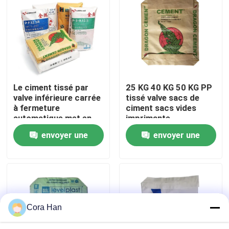
Visite d'usine
Contrôle de qualité
Le ciment tissé par
25 KG 40 KG 50 KG PP
Contactez-nous
valve inférieure carrée
tissé valve sacs de
à fermeture
ciment sacs vides
automatique met en
imprimante
Nouvelles
sac 20 kilogrammes
industrielle
envoyer une
envoyer une
25 kilogrammes 40
kilogrammes 50
demande
demande
Demandez une citation
kilogrammes
d'emballage industriel
Sacs de empaquetage de ciment
Cora Han
Pp cimentent des sacs