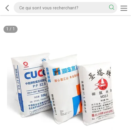
1
/
1