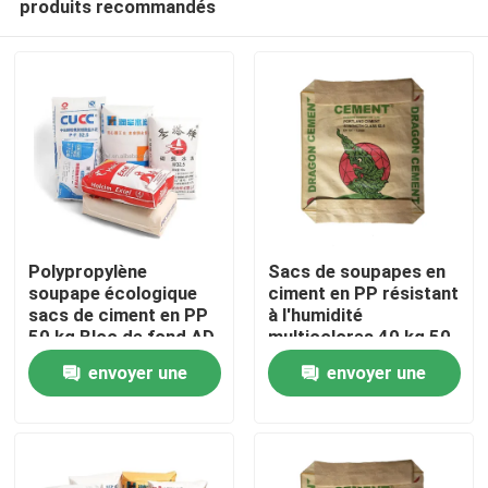
produits recommandés
Polypropylène
Sacs de soupapes en
soupape écologique
ciment en PP résistant
sacs de ciment en PP
à l'humidité
50 kg Bloc de fond AD
multicolores 40 kg 50
Maison
STAR emballage
kg
envoyer une
envoyer une
Produits
demande
demande
Au sujet de nous