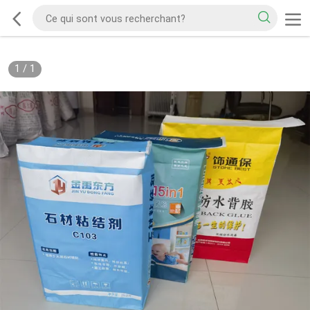
1
/
1