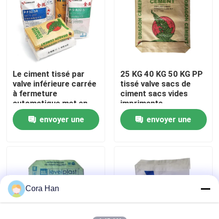
Visite d'usine
Contrôle de qualité
Le ciment tissé par
25 KG 40 KG 50 KG PP
valve inférieure carrée
tissé valve sacs de
Contactez-nous
à fermeture
ciment sacs vides
automatique met en
imprimante
sac 20 kilogrammes
industrielle
envoyer une
envoyer une
Nouvelles
25 kilogrammes 40
kilogrammes 50
demande
demande
kilogrammes
Demandez une citation
d'emballage industriel
Sacs de empaquetage de ciment
Cora Han
Pp cimentent des sacs