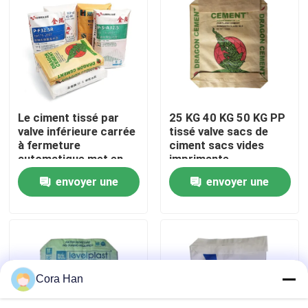
Visite d'usine
Contrôle de qualité
Le ciment tissé par
25 KG 40 KG 50 KG PP
Contactez-nous
valve inférieure carrée
tissé valve sacs de
à fermeture
ciment sacs vides
automatique met en
imprimante
Nouvelles
sac 20 kilogrammes
industrielle
envoyer une
envoyer une
25 kilogrammes 40
kilogrammes 50
demande
demande
Demandez une citation
kilogrammes
d'emballage industriel
Sacs de empaquetage de ciment
Cora Han
Pp cimentent des sacs