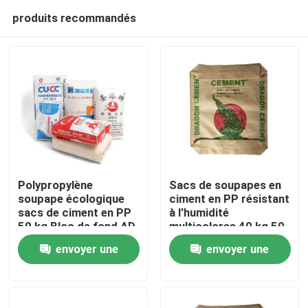
produits recommandés
Polypropylène
Sacs de soupapes en
soupape écologique
ciment en PP résistant
sacs de ciment en PP
à l'humidité
Maison
50 kg Bloc de fond AD
multicolores 40 kg 50
STAR emballage
kg
envoyer une
envoyer une
Produits
demande
demande
Au sujet de nous