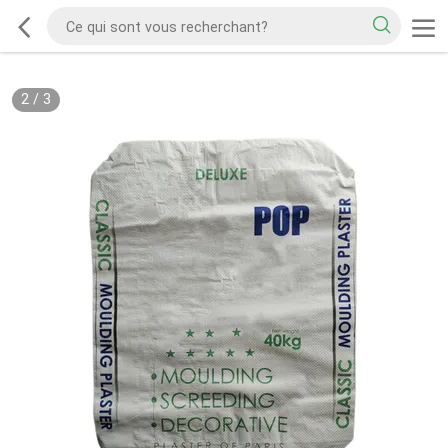
2
/
3