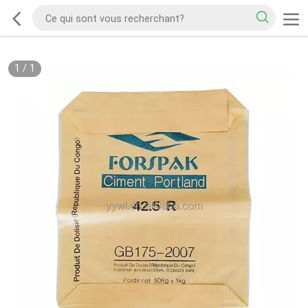
1
/
1