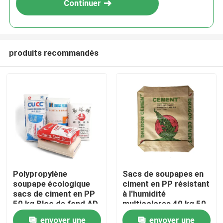
Continuer
produits recommandés
Maison
Polypropylène
Sacs de soupapes en
soupape écologique
ciment en PP résistant
Produits
sacs de ciment en PP
à l'humidité
50 kg Bloc de fond AD
multicolores 40 kg 50
STAR emballage
kg
envoyer une
envoyer une
Au sujet de nous