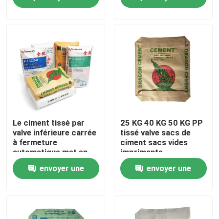
demande
demande
Visite d'usine
Contrôle de qualité
Contactez-nous
Nouvelles
Le ciment tissé par
25 KG 40 KG 50 KG PP
valve inférieure carrée
tissé valve sacs de
à fermeture
ciment sacs vides
Demandez une citation
automatique met en
imprimante
sac 20 kilogrammes
industrielle
envoyer une
envoyer une
25 kilogrammes 40
kilogrammes 50
Sacs de empaquetage de ciment
demande
demande
kilogrammes
d'emballage industriel
Pp cimentent des sacs