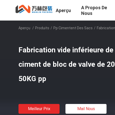
A Propos De
Aperçu
Nous
Aperçu
/
Produits
/
Pp Cimentent Des Sacs
/
Fabricatio
Fabrication vide inférieure de
ciment de bloc de valve de 
50KG pp
Meilleur Prix
Mail Nous