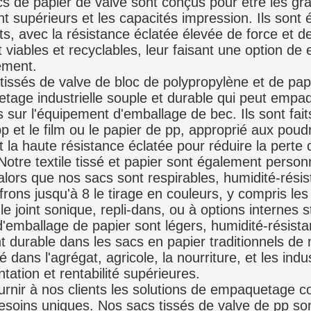
cs de papier de valve sont conçus pour être les gr
nt supérieurs et les capacités impression. Ils sont
ts, avec la résistance éclatée élevée de force et d
t viables et recyclables, leur faisant une option d
ement.
 tissés de valve de bloc de polypropylène et de pap
tage industrielle souple et durable qui peut empa
s sur l'équipement d'emballage de bec. Ils sont fait
p et le film ou le papier de pp, approprié aux poud
t la haute résistance éclatée pour réduire la perte 
 Notre textile tissé et papier sont également person
lors que nos sacs sont respirables, humidité-résis
frons jusqu'à 8 le tirage en couleurs, y compris le
 le joint sonique, repli-dans, ou à options internes 
d'emballage de papier sont légers, humidité-résista
t durable dans les sacs en papier traditionnels de m
 dans l'agrégat, agricole, la nourriture, et les indu
tation et rentabilité supérieures.
rnir à nos clients les solutions de empaquetage c
esoins uniques. Nos sacs tissés de valve de pp so