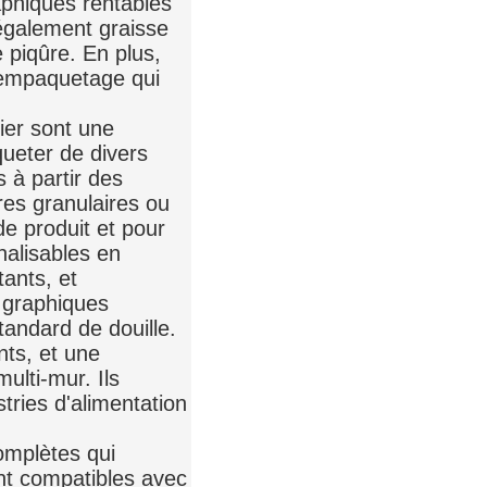
aphiques rentables
 également graisse
e piqûre. En plus,
e empaquetage qui
ier sont une
queter de divers
s à partir des
res granulaires ou
de produit et pour
nalisables en
tants, et
s graphiques
standard de douille.
nts, et une
ulti-mur. Ils
stries d'alimentation
omplètes qui
nt compatibles avec