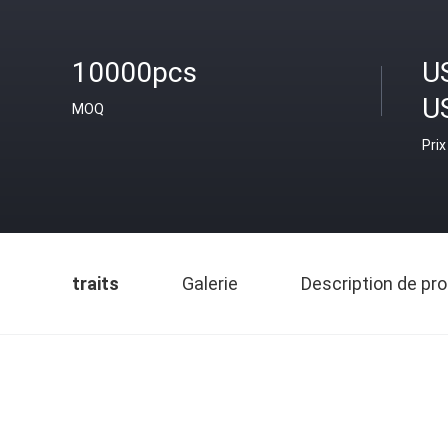
10000pcs
U
U
MOQ
Prix
traits
Galerie
Description de pro