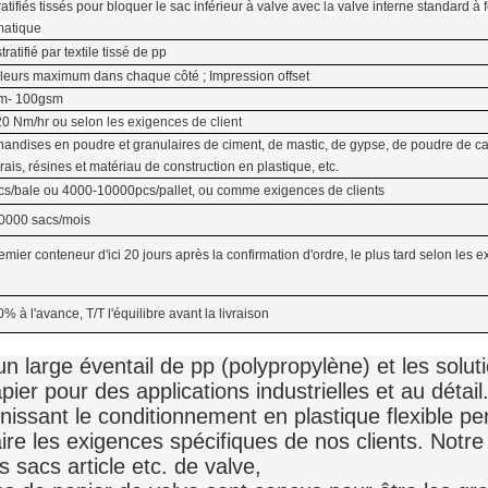
ratifiés tissés pour bloquer le sac inférieur à valve avec
la
valve interne standard
à 
matique
tratifié par textile tissé de pp
leurs maximum dans chaque côté ; Impression offset
m- 100gsm
20 Nm/hr ou
selon les exigences de client
andises en poudre et granulaires de ciment, de mastic, de gypse, de poudre de c
rais, résines et matériau de construction en plastique, etc.
s/bale ou 4000-10000pcs/pallet, ou comme exigences de clients
0000 sacs/mois
emier conteneur d'ici 20 jours après la confirmation d'ordre, le plus tard selon les 
0% à l'avance, T/T l'équilibre avant la livraison
un large éventail de pp (polypropylène) et les solut
er pour des applications industrielles et au détai
nissant le conditionnement en plastique flexible pe
faire les exigences spécifiques de nos clients. Not
es sacs article etc. de valve,