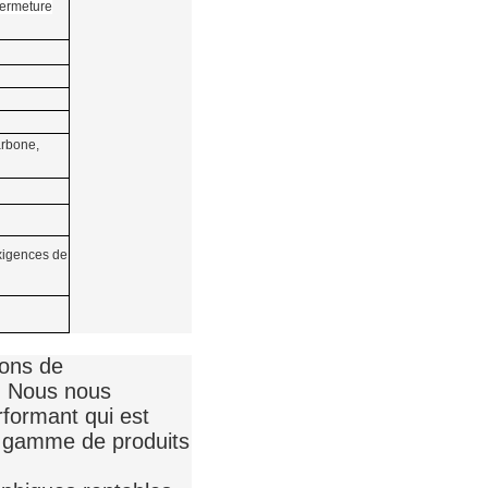
fermeture
arbone,
exigences de
ions de
l. Nous nous
rformant qui est
re gamme de produits