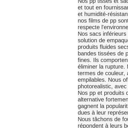
Nos pp tissés et sa
et tout en fournissa
et humidité-résistan
nos films de pp son
respecte l'environn
Nos sacs inférieurs
solution de empaque
produits fluides sec
bandes tissées de p
fines. Ils comporten
éliminer la rupture.
termes de couleur, a
empilables. Nous of
photorealistic, avec
Nos pp et produits 
alternative fortemen
gagnent la popularité
dues à leur représen
Nous tâchons de fou
répondent à leurs b