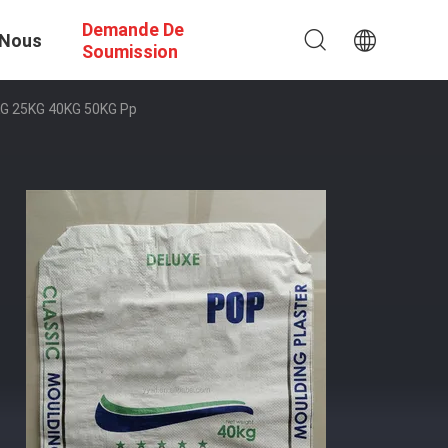
Demande De
 Nous
Soumission
0KG 25KG 40KG 50KG Pp