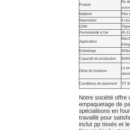
Pp st
Produit
auto
Matériel
Film s
Impression
4 cou
GSM
70gs
Perméabilité à l'air
40-1
March
Application
d'eng
Emballage
400pc
Capacité de production
6000
Le pr
Délai de livraison
client
Conditions de paiement
T/T 3
Notre société offre 
empaquetage de papi
spécialisons en four
travaillé pour satis
inclut pp tissés et l