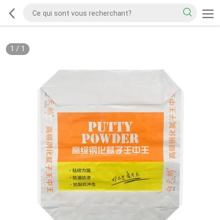
1
/
1