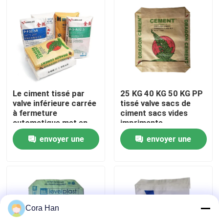
Visite d'usine
Contrôle de qualité
Contactez-nous
Le ciment tissé par
25 KG 40 KG 50 KG PP
valve inférieure carrée
tissé valve sacs de
à fermeture
ciment sacs vides
Nouvelles
automatique met en
imprimante
sac 20 kilogrammes
industrielle
envoyer une
envoyer une
25 kilogrammes 40
Demandez une citation
kilogrammes 50
demande
demande
kilogrammes
d'emballage industriel
Sacs de empaquetage de ciment
Cora Han
Pp cimentent des sacs