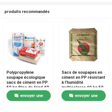
produits recommandés
Polypropylène
Sacs de soupapes en
soupape écologique
ciment en PP résistant
Maison
sacs de ciment en PP
à l'humidité
50 kg Bloc de fond AD
multicolores 40 kg 50
STAR emballage
kg
Produits
envoyer une
envoyer une
demande
demande
Au sujet de nous