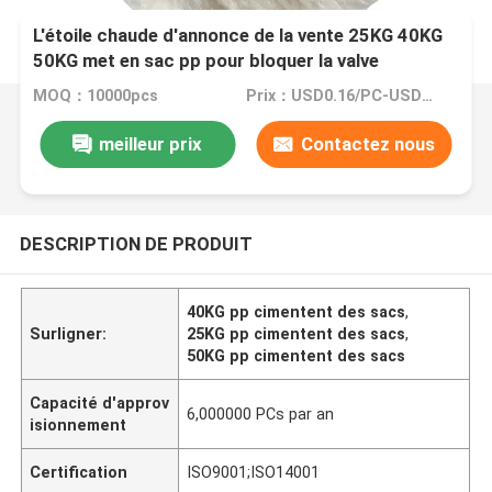
L'étoile chaude d'annonce de la vente 25KG 40KG
50KG met en sac pp pour bloquer la valve
inférieure de ciment de sac met en sac le sac à
MOQ：10000pcs
Prix：USD0.16/PC-USD0.20/PC
ciment
meilleur prix
Contactez nous
DESCRIPTION DE PRODUIT
40KG pp cimentent des sacs
,
Surligner:
25KG pp cimentent des sacs
,
50KG pp cimentent des sacs
Capacité d'approv
6,000000 PCs par an
isionnement
Certification
ISO9001;ISO14001