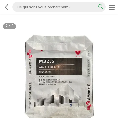
2
/
5