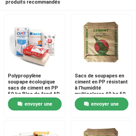
produits recommandés
Polypropylène
Sacs de soupapes en
soupape écologique
ciment en PP résistant
sacs de ciment en PP
à l'humidité
50 kg Bloc de fond AD
multicolores 40 kg 50
Maison
STAR emballage
kg
envoyer une
envoyer une
Produits
demande
demande
Au sujet de nous