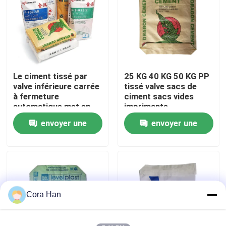
Visite d'usine
Contrôle de qualité
Le ciment tissé par
25 KG 40 KG 50 KG PP
valve inférieure carrée
tissé valve sacs de
Contactez-nous
à fermeture
ciment sacs vides
automatique met en
imprimante
sac 20 kilogrammes
industrielle
envoyer une
envoyer une
Nouvelles
25 kilogrammes 40
kilogrammes 50
demande
demande
kilogrammes
Demandez une citation
d'emballage industriel
Sacs de empaquetage de ciment
Cora Han
Pp cimentent des sacs