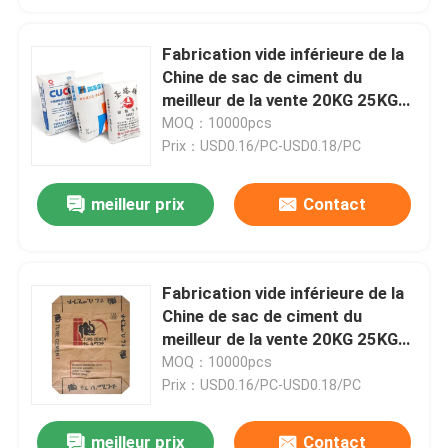
Fabrication vide inférieure de la
Chine de sac de ciment du
meilleur de la vente 20KG 25KG
40KG 50KG pp bloc de valve
MOQ：10000pcs
Prix：USD0.16/PC-USD0.18/PC
meilleur prix
Contact
Fabrication vide inférieure de la
Chine de sac de ciment du
meilleur de la vente 20KG 25KG
40KG 50KG pp bloc de valve
MOQ：10000pcs
Prix：USD0.16/PC-USD0.18/PC
meilleur prix
Contact