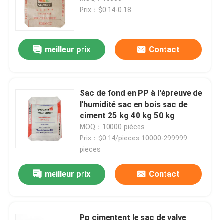
Prix：$0.14-0.18
Visite d'usine
meilleur prix
Contact
Contrôle de qualité
Contactez-nous
Sac de fond en PP à l'épreuve de
l'humidité sac en bois sac de
ciment 25 kg 40 kg 50 kg
Nouvelles
MOQ：10000 pièces
Prix：$0.14/pieces 10000-299999
pieces
Demandez une citation
meilleur prix
Contact
Sacs de empaquetage de ciment
Pp cimentent des sacs
Pp cimentent le sac de valve