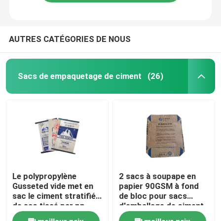
AUTRES CATÉGORIES DE NOUS
Sacs de empaquetage de ciment
(26)
Le polypropylène
2 sacs à soupape en
Gusseted vide met en
papier 90GSM à fond
sac le ciment stratifié
de bloc pour sacs
de sac tissé par pp
d'emballage de ciment
de 50 kg