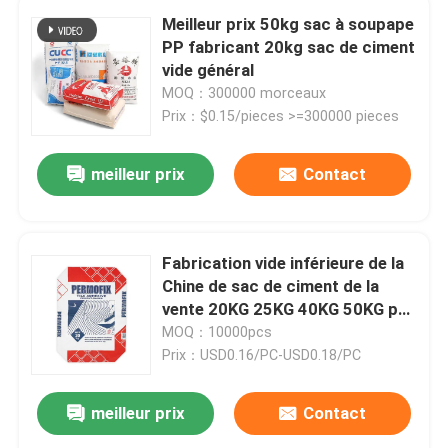
Meilleur prix 50kg sac à soupape
PP fabricant 20kg sac de ciment
Sacs d'emballage de sable
vide général
MOQ：300000 morceaux
Sacs de soupapes en PE
Prix：$0.15/pieces >=300000 pieces
meilleur prix
Contact
EVA sac à fondue basse
Fabrication vide inférieure de la
Chine de sac de ciment de la
vente 20KG 25KG 40KG 50KG pp
de bloc chaud de valve
MOQ：10000pcs
Prix：USD0.16/PC-USD0.18/PC
meilleur prix
Contact