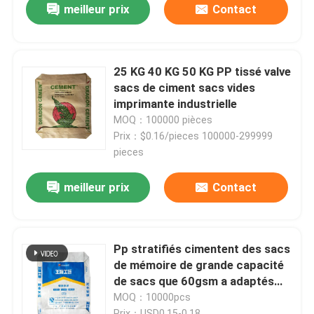
meilleur prix
Contact
25 KG 40 KG 50 KG PP tissé valve
sacs de ciment sacs vides
imprimante industrielle
MOQ：100000 pièces
Prix：$0.16/pieces 100000-299999
pieces
meilleur prix
Contact
Pp stratifiés cimentent des sacs
de mémoire de grande capacité
de sacs que 60gsm a adaptés
aux besoins du client avec du PE
MOQ：10000pcs
de haute résistance
Prix：USD0.15-0.18