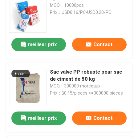
MOQ：10000pcs
Prix：USD0.16/PC-USD0.20/PC
Sacs en papier de Multiwall
Sacs enormes de ciment
meilleur prix
Contact
Sacs pour mélanges secs
Sac valve PP robuste pour sac
Un sac à étoiles
de ciment de 50 kg
MOQ：300000 morceaux
Prix：$0.15/pieces >=300000 pieces
Sacs de empaquetage d'alimentation des animaux
Sac de emballage d'engrais
meilleur prix
Contact
BOPP a stratifié les sacs tissés par pp