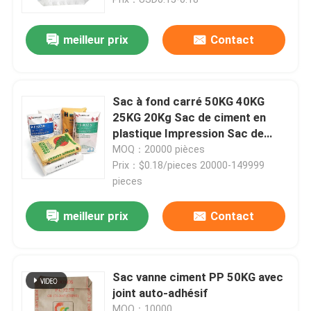
meilleur prix
Contact
Sac à fond carré 50KG 40KG
25KG 20Kg Sac de ciment en
plastique Impression Sac de
ciment vide Industriel et certifié
MOQ：20000 pièces
ISO9001 2015
Prix：$0.18/pieces 20000-149999
pieces
meilleur prix
Contact
Maison
Produits
Sac vanne ciment PP 50KG avec
joint auto-adhésif
Au sujet de nous
MOQ：10000