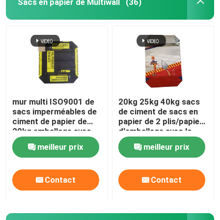
Sacs en papier de Multiwall
(36)
mur multi ISO9001 de
20kg 25kg 40kg sacs
sacs imperméables de
de ciment de sacs en
ciment de papier de
papier de 2 plis/papier
20kg emballage avec
d'emballage avec la
l'adhésif
poudre adhésive
meilleur prix
meilleur prix
Contact
Contact