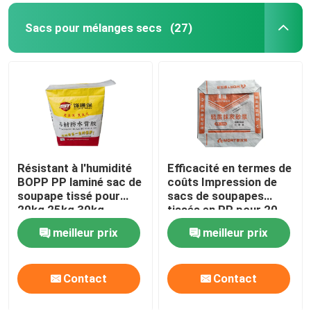
Sacs pour mélanges secs
(27)
Résistant à l'humidité
Efficacité en termes de
BOPP PP laminé sac de
coûts Impression de
soupape tissé pour
sacs de soupapes
20kg 25kg 30kg
tissés en PP pour 20
mélange sec Collecteur
kg de mortier à
meilleur prix
meilleur prix
de fond de pierre
mélange sec de 25 kg
Contact
Contact