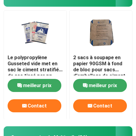
Le polypropylène
2 sacs à soupape en
Gusseted vide met en
papier 90GSM à fond
sac le ciment stratifié
de bloc pour sacs
de sac tissé par pp
d'emballage de ciment
de 50 kg
meilleur prix
meilleur prix
Contact
Contact