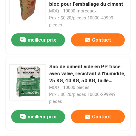
bloc pour l'emballage du ciment
MOQ：10000 morceaux
Sacs en papier de Multiwall
Prix：$0.20/pieces 10000-49999
pieces
Sacs enormes de ciment
meilleur prix
Contact
Sacs pour mélanges secs
Sac de ciment vide en PP tissé
avec valve, résistant à l'humidité,
Un sac à étoiles
25 KG, 40 KG, 50 KG, taille
personnalisée acceptée
MOQ：10000 pièces
Sacs de empaquetage d'alimentation des animaux
Prix：$0.20/pieces 10000-299999
pieces
Sac de emballage d'engrais
meilleur prix
Contact
BOPP a stratifié les sacs tissés par pp