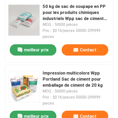
50 kg de sac de soupape en PP
pour les produits chimiques
Sacs d'emballage de sable
industriels Wpp sac de ciment
Portland
MOQ：50000 pièces
Sacs de soupapes en PE
Prix：$0.16/pieces 50000-299999
pieces
EVA sac à fondue basse
meilleur prix
Contact
Impression multicolore Wpp
Portland Sac de ciment pour
emballage de ciment de 20 kg
MOQ：50000 pièces
Prix：$0.16/pieces 50000-299999
pieces
meilleur prix
Contact