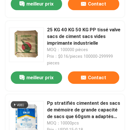
meilleur prix
Contact
25 KG 40 KG 50 KG PP tissé valve
sacs de ciment sacs vides
imprimante industrielle
MOQ：100000 pièces
Prix：$0.16/pieces 100000-299999
pieces
meilleur prix
Contact
Pp stratifiés cimentent des sacs
de mémoire de grande capacité
de sacs que 60gsm a adaptés
aux besoins du client avec du PE
MOQ：10000pcs
de haute résistance
Prix：USD0.15-0.18