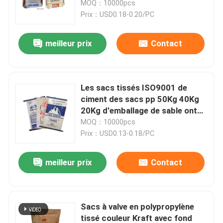
par pp ISO4001
MOQ：10000pcs
Prix：USD0.18-0.20/PC
Visite d'usine
meilleur prix
Contact
Contrôle de qualité
Les sacs tissés ISO9001 de
Contactez-nous
ciment des sacs pp 50Kg 40Kg
20Kg d'emballage de sable ont
approuvé
MOQ：10000pcs
Nouvelles
Prix：USD0.13-0.18/PC
Demandez une citation
meilleur prix
Contact
Sacs de empaquetage de ciment
Sacs à valve en polypropylène
Pp cimentent des sacs
tissé couleur Kraft avec fond