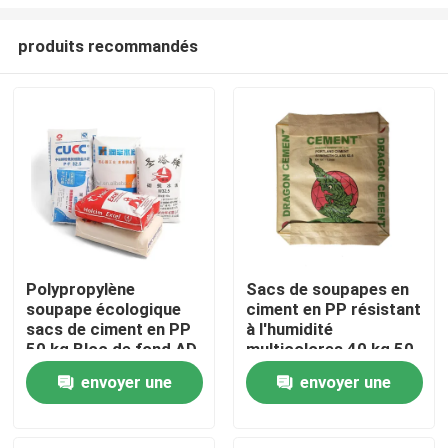
produits recommandés
Polypropylène
Sacs de soupapes en
soupape écologique
ciment en PP résistant
Maison
sacs de ciment en PP
à l'humidité
50 kg Bloc de fond AD
multicolores 40 kg 50
STAR emballage
kg
Produits
envoyer une
envoyer une
demande
demande
Au sujet de nous