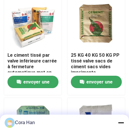
Visite d'usine
Contrôle de qualité
Contactez-nous
Le ciment tissé par
25 KG 40 KG 50 KG PP
valve inférieure carrée
tissé valve sacs de
à fermeture
ciment sacs vides
Nouvelles
automatique met en
imprimante
sac 20 kilogrammes
industrielle
envoyer une
envoyer une
25 kilogrammes 40
Demandez une citation
kilogrammes 50
demande
demande
kilogrammes
d'emballage industriel
Sacs de empaquetage de ciment
Cora Han
Pp cimentent des sacs