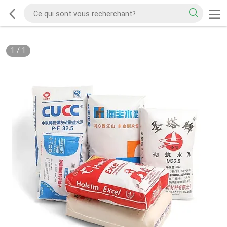
1
/
1