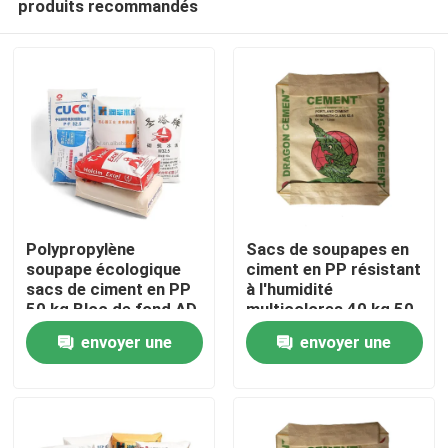
produits recommandés
Polypropylène
Sacs de soupapes en
soupape écologique
ciment en PP résistant
sacs de ciment en PP
à l'humidité
50 kg Bloc de fond AD
multicolores 40 kg 50
Maison
STAR emballage
kg
envoyer une
envoyer une
Produits
demande
demande
Au sujet de nous