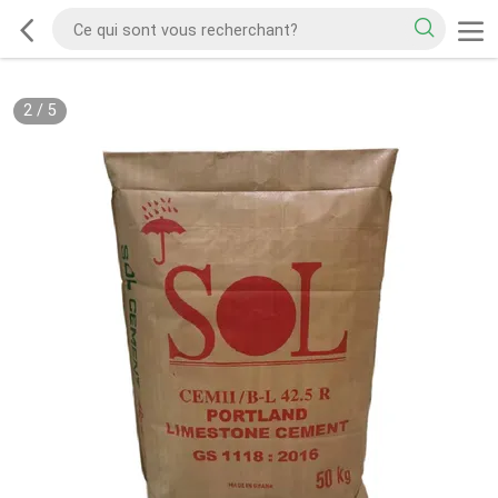
2
/
5