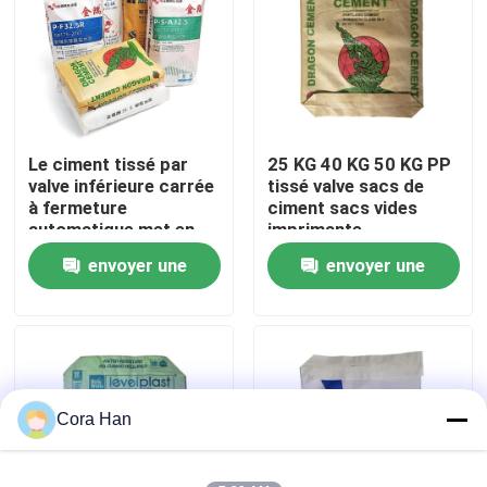
Visite d'usine
Contrôle de qualité
Le ciment tissé par
25 KG 40 KG 50 KG PP
valve inférieure carrée
tissé valve sacs de
Contactez-nous
à fermeture
ciment sacs vides
automatique met en
imprimante
sac 20 kilogrammes
industrielle
envoyer une
envoyer une
Nouvelles
25 kilogrammes 40
kilogrammes 50
demande
demande
kilogrammes
Demandez une citation
d'emballage industriel
Sacs de empaquetage de ciment
Cora Han
Pp cimentent des sacs