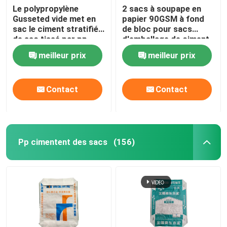
Le polypropylène
2 sacs à soupape en
Gusseted vide met en
papier 90GSM à fond
sac le ciment stratifié
de bloc pour sacs
de sac tissé par pp
d'emballage de ciment
de 50 kg
meilleur prix
meilleur prix
Contact
Contact
Pp cimentent des sacs
(156)