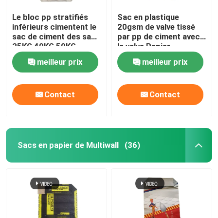
Le bloc pp stratifiés
Sac en plastique
inférieurs cimentent le
20gsm de valve tissé
sac de ciment des sacs
par pp de ciment avec
25KG 40KG 50KG
la valve Papier
Adstar
d'emballage Brown
meilleur prix
meilleur prix
Contact
Contact
Sacs en papier de Multiwall
(36)