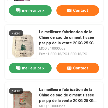
meilleur prix
Contact
La meilleure fabrication de la
Chine de sac de ciment tissée
par pp de la vente 20KG 25KG
40KG 50KG
MOQ：10000pcs
Prix：USD0.16/PC-USD0.18/PC
meilleur prix
Contact
Maison
La meilleure fabrication de la
Produits
Chine de sac de ciment tissée
par pp de la vente 20KG 25KG
40KG 50KG
Au sujet de nous
MOQ：10000pcs