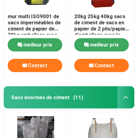
mur multi ISO9001 de
20kg 25kg 40kg sacs
sacs imperméables de
de ciment de sacs en
ciment de papier de
papier de 2 plis/papier
20kg emballage avec
d'emballage avec la
l'adhésif
poudre adhésive
meilleur prix
meilleur prix
Contact
Contact
Sacs enormes de ciment
(11)