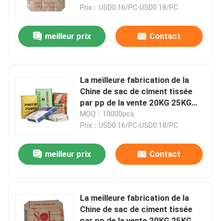
Prix：USD0.16/PC-USD0.18/PC
Visite d'usine
meilleur prix
Contact
Contrôle de qualité
La meilleure fabrication de la
Contactez-nous
Chine de sac de ciment tissée
par pp de la vente 20KG 25KG
40KG 50KG
MOQ：10000pcs
Nouvelles
Prix：USD0.16/PC-USD0.18/PC
Demandez une citation
meilleur prix
Contact
Sacs de empaquetage de ciment
La meilleure fabrication de la
Chine de sac de ciment tissée
Pp cimentent des sacs
par pp de la vente 20KG 25KG