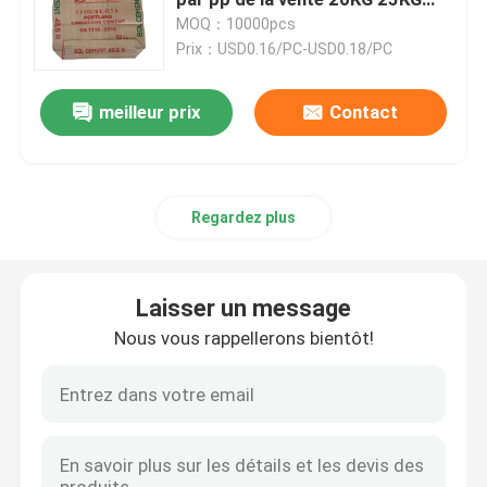
40KG 50KG
MOQ：10000pcs
Prix：USD0.16/PC-USD0.18/PC
Sacs en papier de Multiwall
meilleur prix
Contact
Sacs enormes de ciment
Sacs pour mélanges secs
Regardez plus
Un sac à étoiles
Laisser un message
Sacs de empaquetage d'alimentation des animaux
Nous vous rappellerons bientôt!
Sac de emballage d'engrais
BOPP a stratifié les sacs tissés par pp