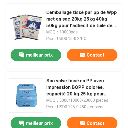
L'emballage tissé par pp de Wpp
met en sac 20kg 25kg 40kg
50kg pour l'adhésif de tuile de
colorant
MOQ：10000pcs
Prix：USD0.15-0.2/PC
meilleur prix
Contact
Sac valve tissé en PP avec
impression BOPP colorée,
capacité 20 kg 25 kg pour
ciment et colle sèche
MOQ：5000/10000/20000 pièces
Prix：USD0.125-0.250 per piece
meilleur prix
Contact