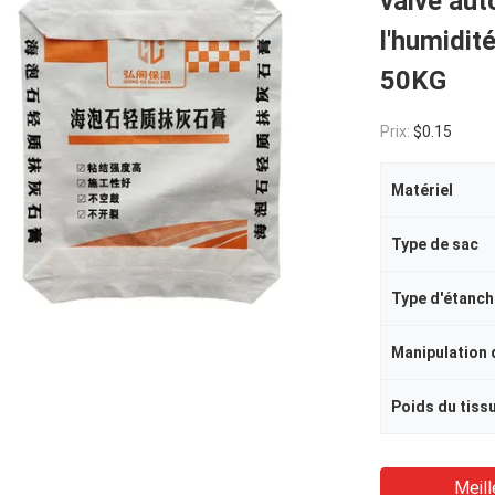
valve aut
l'humidit
50KG
Prix:
$0.15
Matériel
Type de sac
Type d'étanch
Manipulation 
Poids du tiss
Meill