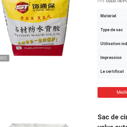
Prix:
USD0.18/P
Matériel
Type de sac
Utilisation in
Impression
DEO
Le certificat
Meill
Sac de c