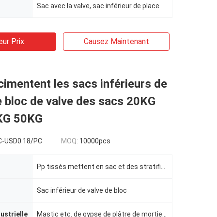
Sac avec la valve, sac inférieur de place
eur Prix
Causez Maintenant
cimentent les sacs inférieurs de
 bloc de valve des sacs 20KG
KG 50KG
C-USD0.18/PC
MOQ:
10000pcs
Pp tissés mettent en sac et des stratifications de PE
Sac inférieur de valve de bloc
dustrielle
Mastic etc. de gypse de plâtre de mortier de ciment,