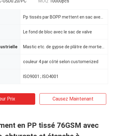
C-USD0.20/PC
MOQ:
10000pcs
Pp tissés par BOPP mettent en sac avec une stratification mince
Le fond de bloc avec le sac de valve
dustrielle
Mastic etc. de gypse de plâtre de mortier de ciment,
couleur 4 par côté selon customerized
ISO9001 ; ISO4001
eur Prix
Causez Maintenant
iment en PP tissé 76GSM avec