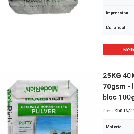
Impression
Certificat
Meill
25KG 40K
70gsm - l
bloc 100
Prix:
USD0.16/P
Matériel