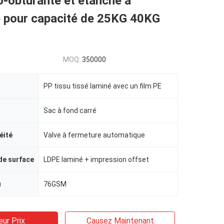
o-obturante et étanche à
é pour capacité de 25KG 40KG
MOQ:
350000
PP tissu tissé laminé avec un film PE
Sac à fond carré
éité
Valve à fermeture automatique
de surface
LDPE laminé + impression offset
u
76GSM
eur Prix
Causez Maintenant