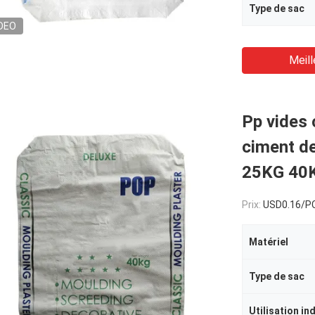
Type de sac
DEO
Meill
Pp vides 
ciment de
25KG 40
Prix:
USD0.16/P
Matériel
Type de sac
Utilisation in