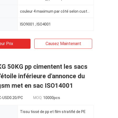
couleur 4 maximum par côté selon customerized
ISO9001 ; ISO4001
eur Prix
Causez Maintenant
G 50KG pp cimentent les sacs
'étoile inférieure d'annonce du
gsm met en sac ISO14001
C-USD0.20/PC
MOQ:
10000pcs
Tissu tissé de pp et film stratifié de PE