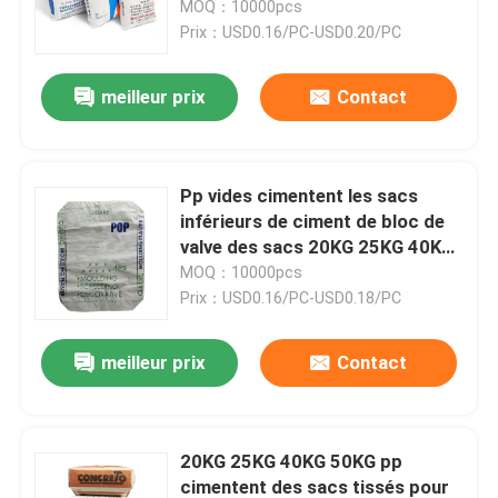
25KG 40KG 50KG
MOQ：10000pcs
Prix：USD0.16/PC-USD0.20/PC
Visite d'usine
meilleur prix
Contact
Contrôle de qualité
Pp vides cimentent les sacs
Contactez-nous
inférieurs de ciment de bloc de
valve des sacs 20KG 25KG 40KG
50KG
MOQ：10000pcs
Nouvelles
Prix：USD0.16/PC-USD0.18/PC
Demandez une citation
meilleur prix
Contact
Sacs de empaquetage de ciment
20KG 25KG 40KG 50KG pp
Pp cimentent des sacs
cimentent des sacs tissés pour