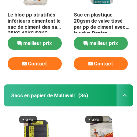
Le bloc pp stratifiés
Sac en plastique
inférieurs cimentent le
20gsm de valve tissé
sac de ciment des sacs
par pp de ciment avec
25KG 40KG 50KG
la valve Papier
Adstar
d'emballage Brown
meilleur prix
meilleur prix
Contact
Contact
Sacs en papier de Multiwall
(36)