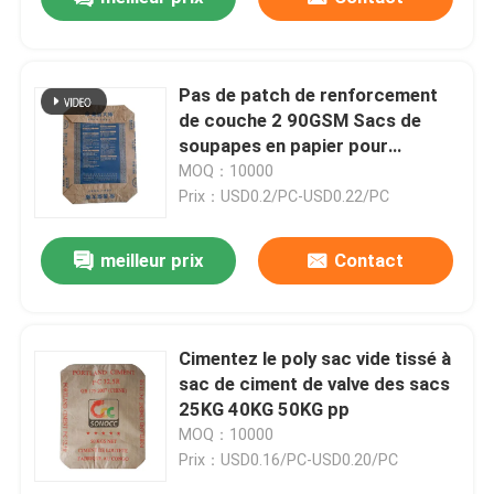
Pas de patch de renforcement
de couche 2 90GSM Sacs de
soupapes en papier pour
emballage de ciment de 50 kg
MOQ：10000
Prix：USD0.2/PC-USD0.22/PC
meilleur prix
Contact
Cimentez le poly sac vide tissé à
sac de ciment de valve des sacs
25KG 40KG 50KG pp
MOQ：10000
Prix：USD0.16/PC-USD0.20/PC