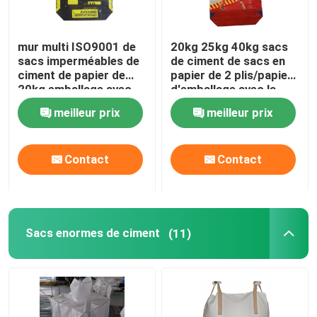
mur multi ISO9001 de
20kg 25kg 40kg sacs
sacs imperméables de
de ciment de sacs en
ciment de papier de
papier de 2 plis/papier
20kg emballage avec
d'emballage avec la
l'adhésif
poudre adhésive
meilleur prix
meilleur prix
Contact
Contact
Sacs enormes de ciment
(11)