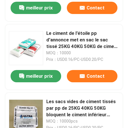
meilleur prix
Contact
Le ciment de l'étoile pp
d'annonce met en sac le sac
tissé 25KG 40KG 50KG de ciment
de valve de polypropylène
MOQ：10000
Prix：USD0.16/PC-USD0.20/PC
meilleur prix
Contact
Les sacs vides de ciment tissés
par pp de 25KG 40KG 50KG
bloquent le ciment inférieur
d'étoile d'annonce
MOQ：10000pcs
Prix：USD0.16/PC-USD0.20/PC