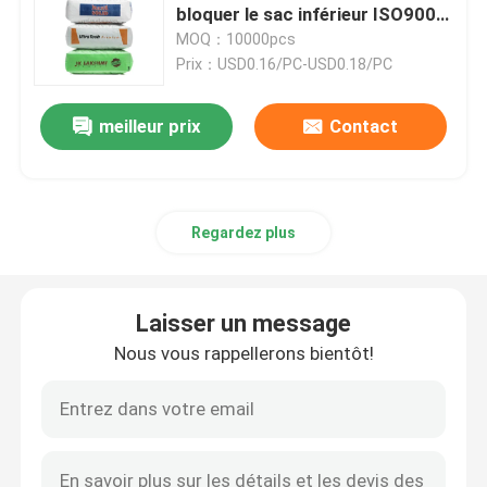
bloquer le sac inférieur ISO9001
de ciment de valve
MOQ：10000pcs
Sacs en papier de Multiwall
Prix：USD0.16/PC-USD0.18/PC
Sacs enormes de ciment
meilleur prix
Contact
Sacs pour mélanges secs
Regardez plus
Un sac à étoiles
Laisser un message
Sacs de empaquetage d'alimentation des animaux
Nous vous rappellerons bientôt!
Sac de emballage d'engrais
BOPP a stratifié les sacs tissés par pp