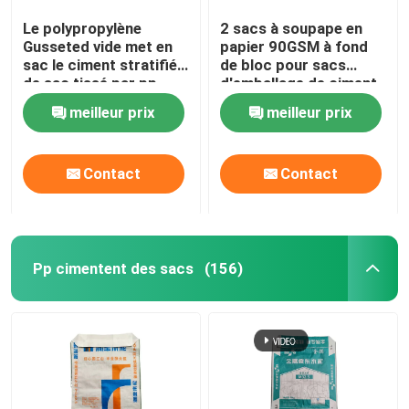
Le polypropylène
2 sacs à soupape en
Gusseted vide met en
papier 90GSM à fond
sac le ciment stratifié
de bloc pour sacs
de sac tissé par pp
d'emballage de ciment
de 50 kg
meilleur prix
meilleur prix
Contact
Contact
Pp cimentent des sacs
(156)