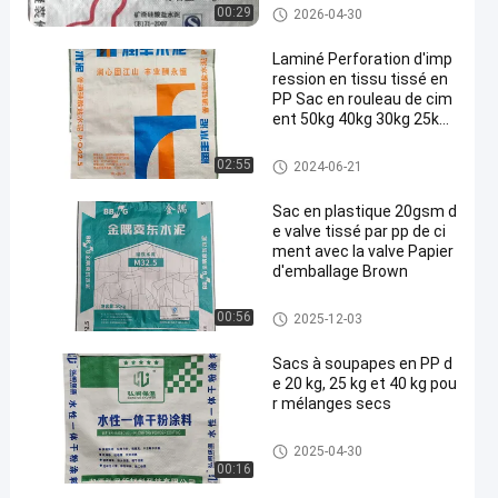
Pp cimentent des sacs
00:29
2026-04-30
Laminé Perforation d'imp
ression en tissu tissé en
PP Sac en rouleau de cim
ent 50kg 40kg 30kg 25kg
20kg
Pp cimentent des sacs
02:55
2024-06-21
Sac en plastique 20gsm d
e valve tissé par pp de ci
ment avec la valve Papier
d'emballage Brown
Pp cimentent des sacs
00:56
2025-12-03
Sacs à soupapes en PP d
e 20 kg, 25 kg et 40 kg pou
r mélanges secs
Pp cimentent des sacs
2025-04-30
00:16