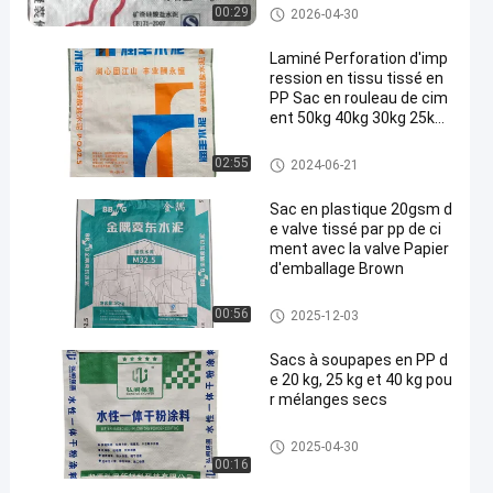
Pp cimentent des sacs
00:29
2026-04-30
Laminé Perforation d'imp
ression en tissu tissé en
PP Sac en rouleau de cim
ent 50kg 40kg 30kg 25kg
20kg
Pp cimentent des sacs
02:55
2024-06-21
Sac en plastique 20gsm d
e valve tissé par pp de ci
ment avec la valve Papier
d'emballage Brown
Pp cimentent des sacs
00:56
2025-12-03
Sacs à soupapes en PP d
e 20 kg, 25 kg et 40 kg pou
r mélanges secs
Pp cimentent des sacs
2025-04-30
00:16