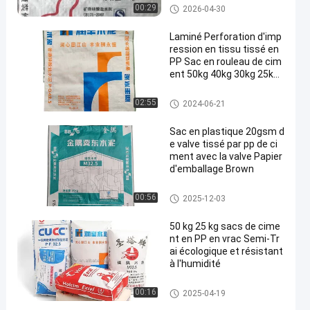
Pp cimentent des sacs
00:29
2026-04-30
Laminé Perforation d'imp
ression en tissu tissé en
PP Sac en rouleau de cim
ent 50kg 40kg 30kg 25kg
20kg
Pp cimentent des sacs
02:55
2024-06-21
Sac en plastique 20gsm d
e valve tissé par pp de ci
ment avec la valve Papier
d'emballage Brown
Pp cimentent des sacs
00:56
2025-12-03
50 kg 25 kg sacs de cime
nt en PP en vrac Semi-Tr
ai écologique et résistant
à l'humidité
Pp cimentent des sacs
00:16
2025-04-19