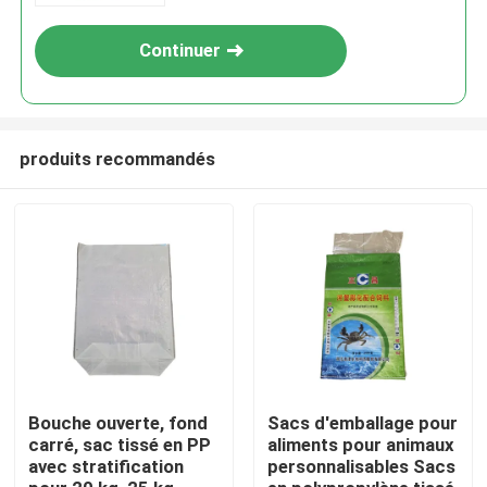
Continuer
produits recommandés
Maison
Produits
Bouche ouverte, fond
Sacs d'emballage pour
carré, sac tissé en PP
aliments pour animaux
avec stratification
personnalisables Sacs
Au sujet de nous