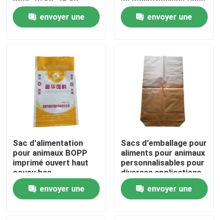
pour 20 kg, 25 kg,
en polypropylène tissé
emballage d'aliments
imprimé sur mesure à
envoyer une
envoyer une
pour animaux
vendre
Visite d'usine
demande
demande
Contrôle de qualité
Contactez-nous
Nouvelles
Sac d'alimentation
Sacs d'emballage pour
Demandez une citation
pour animaux BOPP
aliments pour animaux
imprimé ouvert haut
personnalisables pour
cousu bas
diverses applications
imperméable à l'eau
Sacs de empaquetage de ciment
envoyer une
envoyer une
sac tissé en PP pour
l'alimentation du bétail
demande
demande
Pp cimentent des sacs