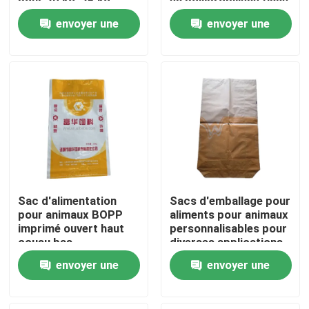
pour 20 kg, 25 kg,
en polypropylène tissé
emballage d'aliments
imprimé sur mesure à
envoyer une
envoyer une
pour animaux
vendre
Visite d'usine
demande
demande
Contrôle de qualité
Contactez-nous
Nouvelles
Sac d'alimentation
Sacs d'emballage pour
Demandez une citation
pour animaux BOPP
aliments pour animaux
imprimé ouvert haut
personnalisables pour
cousu bas
diverses applications
imperméable à l'eau
Sacs de empaquetage de ciment
envoyer une
envoyer une
sac tissé en PP pour
l'alimentation du bétail
demande
demande
Pp cimentent des sacs