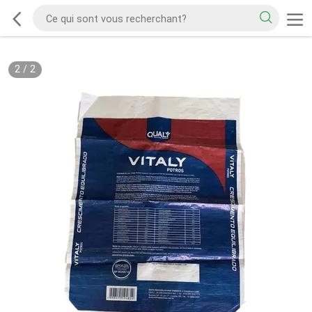
2
/
2