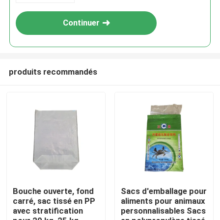
Continuer
produits recommandés
Maison
Produits
Bouche ouverte, fond
Sacs d'emballage pour
carré, sac tissé en PP
aliments pour animaux
avec stratification
personnalisables Sacs
Au sujet de nous