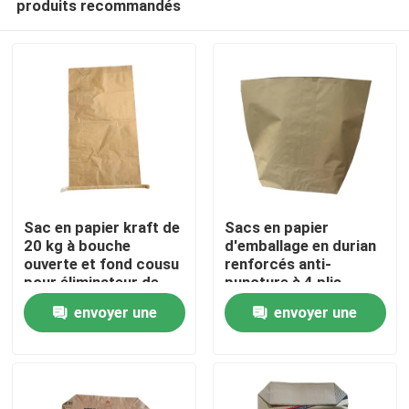
produits recommandés
Sac en papier kraft de
Sacs en papier
20 kg à bouche
d'emballage en durian
ouverte et fond cousu
renforcés anti-
pour éliminateur de
puncture à 4 plis
Maison
scories, collecteur de
envoyer une
envoyer une
scories, emballage de
scories de fonderie,
Produits
demande
demande
taille personnalisée
disponible
Au sujet de nous