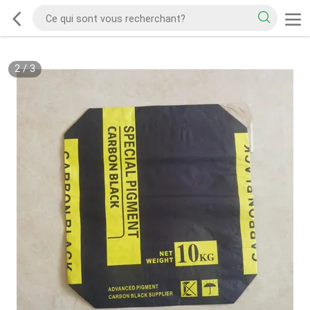
2
/
3