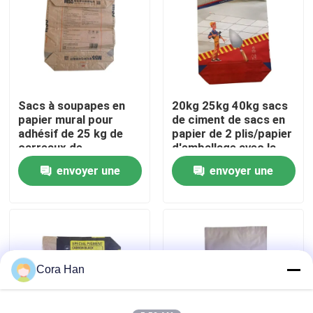
Visite d'usine
Contrôle de qualité
Sacs à soupapes en
20kg 25kg 40kg sacs
papier mural pour
de ciment de sacs en
Contactez-nous
adhésif de 25 kg de
papier de 2 plis/papier
carreaux de
d'emballage avec la
porcelaine
poudre adhésive
envoyer une
envoyer une
Nouvelles
demande
demande
Demandez une citation
Sacs de empaquetage de ciment
Cora Han
Pp cimentent des sacs