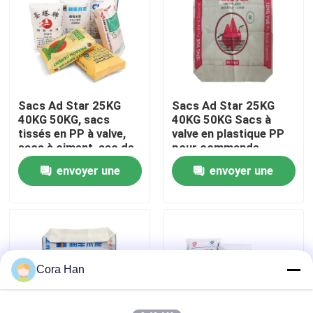
Visite d'usine
Contrôle de qualité
Sacs Ad Star 25KG
Sacs Ad Star 25KG
40KG 50KG, sacs
40KG 50KG Sacs à
Contactez-nous
tissés en PP à valve,
valve en plastique PP
sacs à ciment, sac de
pour commande
ciment pour l'industrie
personnalisée et
envoyer une
envoyer une
Nouvelles
chimique
scellage avec poignée
thermosoudable
demande
demande
Demandez une citation
Sacs de empaquetage de ciment
Cora Han
Pp cimentent des sacs