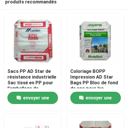
produits recommandés
Sacs PP AD Star de
Coloriage BOPP
résistance industrielle
Impression AD Star
Sac tissé en PP pour
Bags PP Bloc de fond
l'emballage de
de sac pour les
Maison
mélanges secs
mélanges secs
envoyer une
envoyer une
Emballage fabrication
chinoise
Produits
demande
demande
Au sujet de nous