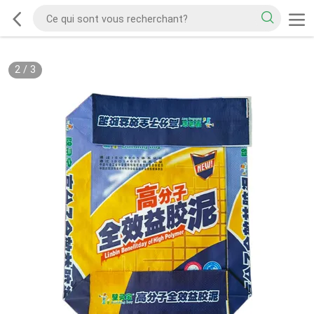
2
/
3