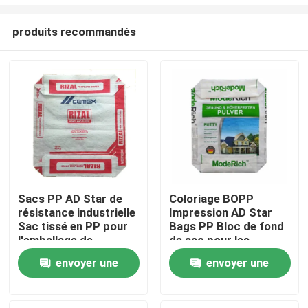
produits recommandés
Sacs PP AD Star de
Coloriage BOPP
résistance industrielle
Impression AD Star
Maison
Sac tissé en PP pour
Bags PP Bloc de fond
l'emballage de
de sac pour les
mélanges secs
mélanges secs
Produits
envoyer une
envoyer une
Emballage fabrication
chinoise
demande
demande
Au sujet de nous