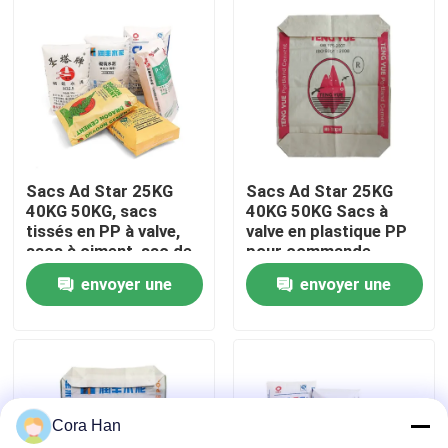
Visite d'usine
Contrôle de qualité
Contactez-nous
Sacs Ad Star 25KG
Sacs Ad Star 25KG
40KG 50KG, sacs
40KG 50KG Sacs à
tissés en PP à valve,
valve en plastique PP
Nouvelles
sacs à ciment, sac de
pour commande
ciment pour l'industrie
personnalisée et
envoyer une
envoyer une
chimique
scellage avec poignée
Demandez une citation
thermosoudable
demande
demande
Sacs de empaquetage de ciment
Cora Han
Pp cimentent des sacs