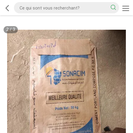
2
/
3