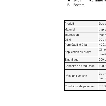
Produit
Sac d
Matériel
papie
Impression
Max 4
GSM
90 g
Perméabilité à l'air
40 à
Cimen
Application du projet
plast
Emballage
200 p
Capacité de production
6000
Le pr
Délai de livraison
cas.
Conditions de paiement
T/T 3