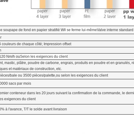
e soupape de fond en papier stratifié W
Il se ferme lui-même
Valve interne standard
r
 couleurs de chaque côté; Impression offset
m
 120 Nm/h ou
Selon les exigences du client
t, mastic, plâtre, poudre de carbone, engrais, produits en poudre et en granulés, r
iques et matériaux de construction, etc.
ièces/bale ou 3500 pièces/palette,ou selon les exigences du client
0000 sacs par mois
emier conteneur dans les 20 jours suivant la confirmation de la commande, le derni
les exigences du client
0% à l'avance, T/T le solde avant livraison