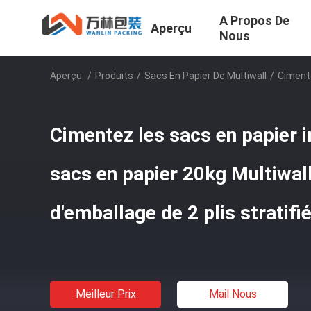
A Propos De
Aperçu
Nous
Aperçu
/
Produits
/
Sacs En Papier De Multiwall
/
Cimente
Cimentez les sacs en papier
sacs en papier 20kg Multiwal
d'emballage de 2 plis stratifi
Meilleur Prix
Mail Nous