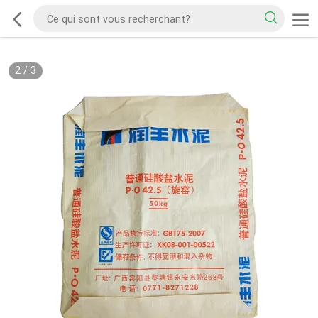
2
/
3