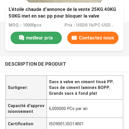
L'étoile chaude d'annonce de la vente 25KG 40KG
50KG met en sac pp pour bloquer la valve
inférieure de ciment de sac met en sac le sac à
MOQ：10000pcs
Prix：USD0.16/PC-USD0.20/PC
ciment
meilleur prix
Contactez nous
DESCRIPTION DE PRODUIT
Sacs à valve en ciment tissé PP
,
Surligner:
Sacs de ciment laminés BOPP
,
Grands sacs à fond plat
Capacité d'approv
6,000000 PCs par an
isionnement
Certification
ISO9001;ISO14001