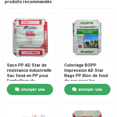
produits recommandés
Sacs PP AD Star de
Coloriage BOPP
résistance industrielle
Impression AD Star
Sac tissé en PP pour
Bags PP Bloc de fond
l'emballage de
de sac pour les
Maison
mélanges secs
mélanges secs
envoyer une
envoyer une
Emballage fabrication
chinoise
Produits
demande
demande
Au sujet de nous