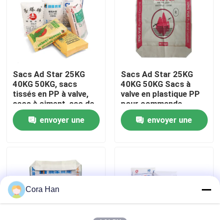
Visite d'usine
Contrôle de qualité
Sacs Ad Star 25KG
Sacs Ad Star 25KG
40KG 50KG, sacs
40KG 50KG Sacs à
Contactez-nous
tissés en PP à valve,
valve en plastique PP
sacs à ciment, sac de
pour commande
ciment pour l'industrie
personnalisée et
envoyer une
envoyer une
Nouvelles
chimique
scellage avec poignée
thermosoudable
demande
demande
Demandez une citation
Sacs de empaquetage de ciment
Cora Han
Pp cimentent des sacs