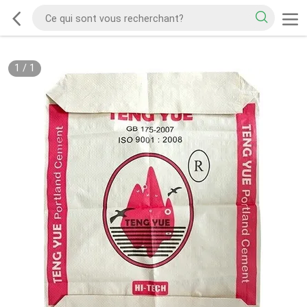
1
/
1