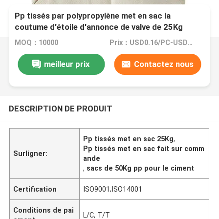
Pp tissés par polypropylène met en sac la
coutume d'étoile d'annonce de valve de 25Kg
50Kg pour le ciment
MOQ：10000
Prix：USD0.16/PC-USD0.20/PC
meilleur prix
Contactez nous
DESCRIPTION DE PRODUIT
Pp tissés met en sac 25Kg
,
Pp tissés met en sac fait sur comm
Surligner:
ande
,
sacs de 50Kg pp pour le ciment
Certification
ISO9001;ISO14001
Conditions de pai
L/C, T/T