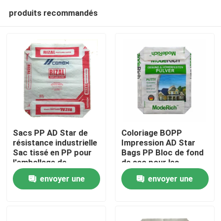
produits recommandés
Sacs PP AD Star de
Coloriage BOPP
résistance industrielle
Impression AD Star
Sac tissé en PP pour
Bags PP Bloc de fond
Maison
l'emballage de
de sac pour les
mélanges secs
mélanges secs
envoyer une
envoyer une
Emballage fabrication
Produits
chinoise
demande
demande
Au sujet de nous