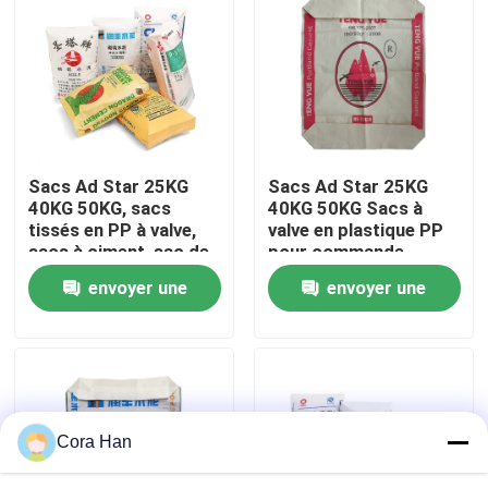
Visite d'usine
Contrôle de qualité
Sacs Ad Star 25KG
Sacs Ad Star 25KG
Contactez-nous
40KG 50KG, sacs
40KG 50KG Sacs à
tissés en PP à valve,
valve en plastique PP
sacs à ciment, sac de
pour commande
Nouvelles
ciment pour l'industrie
personnalisée et
envoyer une
envoyer une
chimique
scellage avec poignée
thermosoudable
demande
demande
Demandez une citation
Sacs de empaquetage de ciment
Cora Han
Pp cimentent des sacs