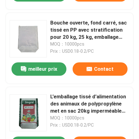
Bouche ouverte, fond carré, sac
tissé en PP avec stratification
pour 20 kg, 25 kg, emballage
d'aliments pour animaux
MOQ：10000pcs
Prix：USD0.18-0.2/PC
meilleur prix
Contact
L'emballage tissé d'alimentation
des animaux de polypropylène
met en sac 20kg imperméable
40Kg 50kg
MOQ：10000pcs
Prix：USD0.18-0.2/PC