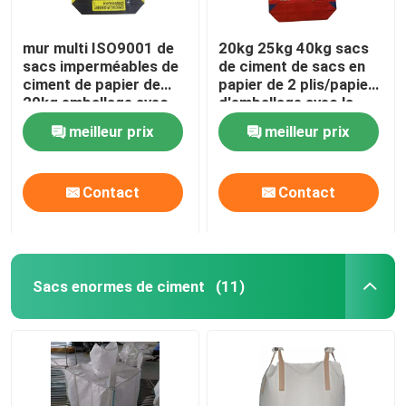
mur multi ISO9001 de
20kg 25kg 40kg sacs
sacs imperméables de
de ciment de sacs en
ciment de papier de
papier de 2 plis/papier
20kg emballage avec
d'emballage avec la
l'adhésif
poudre adhésive
meilleur prix
meilleur prix
Contact
Contact
Sacs enormes de ciment
(11)