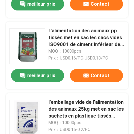
meilleur prix
Contact
L'alimentation des animaux pp
tissés met en sac les sacs vides
ISO9001 de ciment inférieur de
valve de 20KG 40KG 50KG
MOQ：10000pcs
Prix：USD0.16/PC-USD0.18/PC
meilleur prix
Contact
l'emballage vide de l'alimentation
des animaux 25kg met en sac les
sachets en plastique tissés
stratifiés d'agriculture de pp
MOQ：10000pcs
Prix：USD0.15-0.2/PC