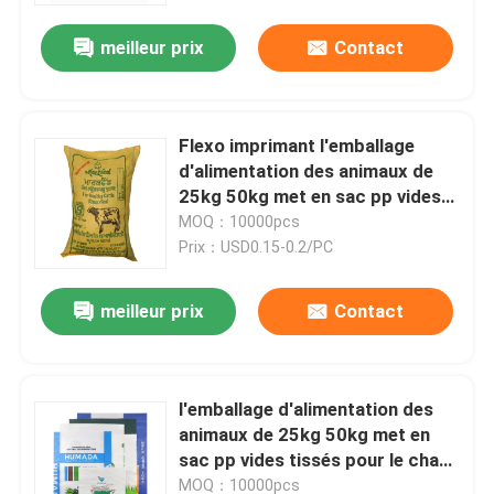
meilleur prix
Contact
Flexo imprimant l'emballage
d'alimentation des animaux de
25kg 50kg met en sac pp vides
tissés pour le chien de bétail
MOQ：10000pcs
Prix：USD0.15-0.2/PC
meilleur prix
Contact
Maison
l'emballage d'alimentation des
Produits
animaux de 25kg 50kg met en
sac pp vides tissés pour le chat
de cheval de chien de bétail
Au sujet de nous
MOQ：10000pcs