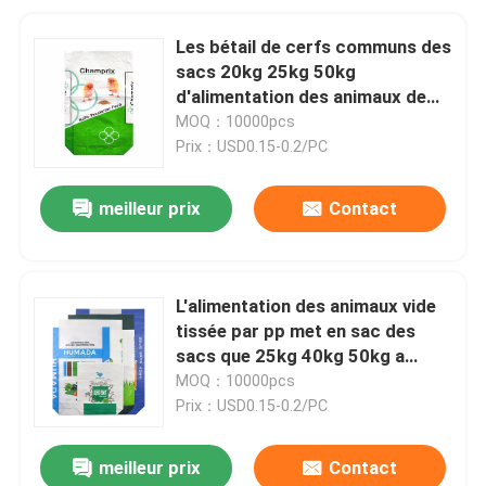
Les bétail de cerfs communs des
sacs 20kg 25kg 50kg
d'alimentation des animaux de
Bopp stratifié le sac tissé par pp
MOQ：10000pcs
de plastique
Prix：USD0.15-0.2/PC
meilleur prix
Contact
L'alimentation des animaux vide
tissée par pp met en sac des
sacs que 25kg 40kg 50kg a
adaptés aux besoins du client
MOQ：10000pcs
Prix：USD0.15-0.2/PC
meilleur prix
Contact