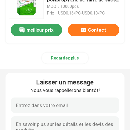
de 20KG 40KG pp
MOQ：10000pcs
Prix：USD0.16/PC-USD0.18/PC
Sacs en papier de Multiwall
meilleur prix
Contact
Sacs enormes de ciment
Sacs pour mélanges secs
Regardez plus
Un sac à étoiles
Laisser un message
Sacs de empaquetage d'alimentation des animaux
Nous vous rappellerons bientôt!
Sac de emballage d'engrais
BOPP a stratifié les sacs tissés par pp