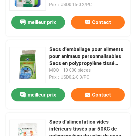
Prix：USD0.15-0.2/PC
Visite d'usine
meilleur prix
Contact
Contrôle de qualité
Sacs d'emballage pour aliments
Contactez-nous
pour animaux personnalisables
Sacs en polypropylène tissé
imprimé sur mesure à vendre
MOQ：10 000 pièces
Nouvelles
Prix：USD0.2-0.3/PC
Demandez une citation
meilleur prix
Contact
Sacs de empaquetage de ciment
Sacs d'alimentation vides
inférieurs tissés par 50KG de
Pp cimentent des sacs
polypropylène de valve de sacs