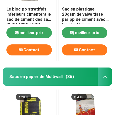
Le bloc pp stratifiés
Sac en plastique
inférieurs cimentent le
20gsm de valve tissé
sac de ciment des sacs
par pp de ciment avec
25KG 40KG 50KG
la valve Papier
Adstar
d'emballage Brown
meilleur prix
meilleur prix
Contact
Contact
Sacs en papier de Multiwall
(36)