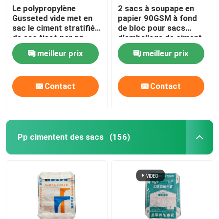
Le polypropylène
2 sacs à soupape en
Gusseted vide met en
papier 90GSM à fond
sac le ciment stratifié
de bloc pour sacs
de sac tissé par pp
d'emballage de ciment
de 50 kg
meilleur prix
meilleur prix
Contact
Contact
Pp cimentent des sacs
(156)