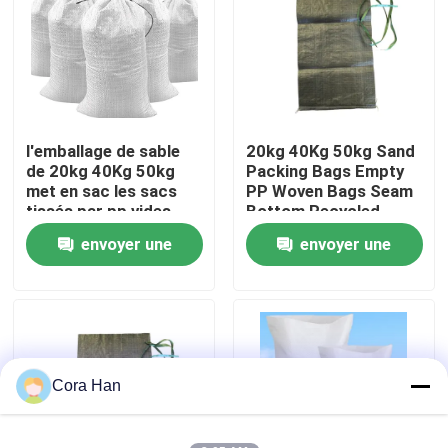
Visite d'usine
Contrôle de qualité
l'emballage de sable
20kg 40Kg 50kg Sand
de 20kg 40Kg 50kg
Packing Bags Empty
Contactez-nous
met en sac les sacs
PP Woven Bags Seam
tissés par pp vides
Bottom Recycled
cousent inférieur
envoyer une
envoyer une
Nouvelles
réutilisés
demande
demande
Demandez une citation
Sacs de empaquetage de ciment
Cora Han
Pp cimentent des sacs