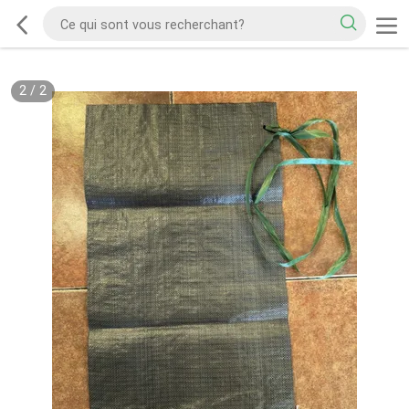
2
/
2