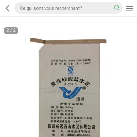
2
/
2