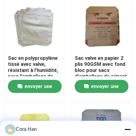
Visite d'usine
Contrôle de qualité
Contactez-nous
Sac en polypropylène
Sac valve en papier 2
tissé avec valve,
plis 90GSM avec fond
résistant à l'humidité,
bloc pour sacs
Nouvelles
pour l'emballage de
d'emballage de ciment
ciment de 50 kg
de 50 kg
envoyer une
envoyer une
(usage intensif)
Demandez une citation
demande
demande
Sacs de empaquetage de ciment
Cora Han
Pp cimentent des sacs