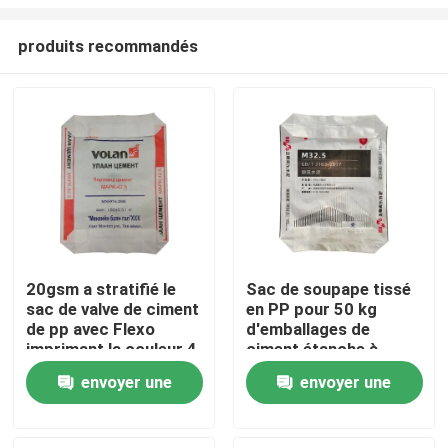
produits recommandés
20gsm a stratifié le
Sac de soupape tissé
sac de valve de ciment
en PP pour 50 kg
Maison
de pp avec Flexo
d'emballages de
imprimant la couleur 4
ciment étanche à
maximum par côté
l'humidité
Produits
envoyer une
envoyer une
demande
demande
Au sujet de nous